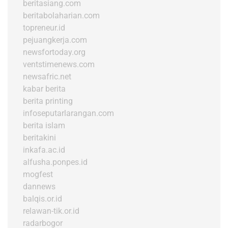
beritasiang.com
beritabolaharian.com
topreneur.id
pejuangkerja.com
newsfortoday.org
ventstimenews.com
newsafric.net
kabar berita
berita printing
infoseputarlarangan.com
berita islam
beritakini
inkafa.ac.id
alfusha.ponpes.id
mogfest
dannews
balqis.or.id
relawan-tik.or.id
radarbogor