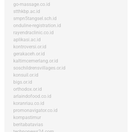
go-massage.co.id
stthkbp.ac.id
smpn5tangsel.sch.id
onduline-registration.id
rayendraclinic.co.id
aplikasi.ac.id
kontroversi.or.id
gerakaceh.or.id
kaltimcemerlang.or.id
soschildrensvillages.or.id
konsuil.or.id
bigs.or.id
orthodox.or.id
arlaindofood.co.id
koranriau.co.id
promonavigator.co.id
kompastimur
beritabatavias
technonews24.com