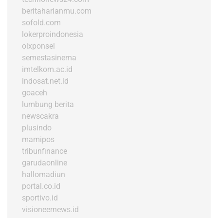
beritaharianmu.com
sofold.com
lokerproindonesia
olxponsel
semestasinema
imtelkom.ac.id
indosat.net.id
goaceh
lumbung berita
newscakra
plusindo
mamipos
tribunfinance
garudaonline
hallomadiun
portal.co.id
sportivo.id
visioneernews.id