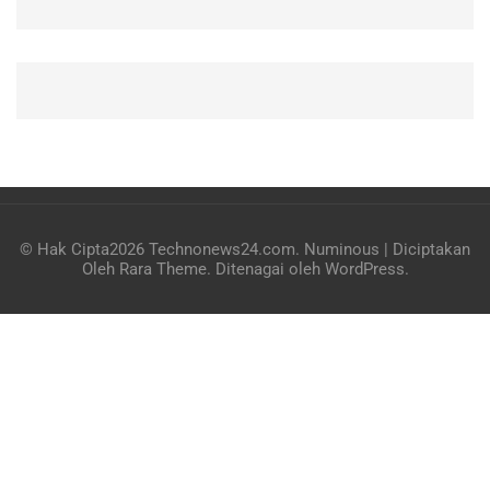
© Hak Cipta2026
Technonews24.com
.
Numinous | Diciptakan
Oleh
Rara Theme
. Ditenagai oleh
WordPress
.