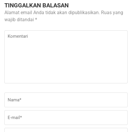
TINGGALKAN BALASAN
Alamat email Anda tidak akan dipublikasikan.
Ruas yang
wajib ditandai
*
Komentari
Nama
*
E-
Si
ma
W