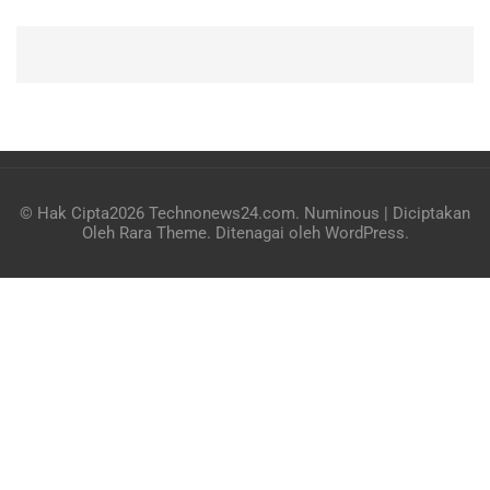
© Hak Cipta2026
Technonews24.com
.
Numinous | Diciptakan
Oleh
Rara Theme
. Ditenagai oleh
WordPress
.