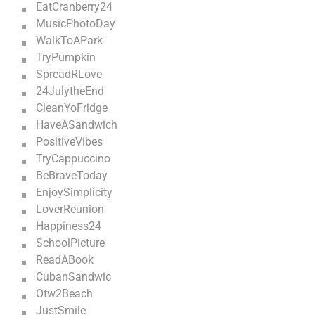
EatCranberry24
MusicPhotoDay
WalkToAPark
TryPumpkin
SpreadRLove
24JulytheEnd
CleanYoFridge
HaveASandwich
PositiveVibes
TryCappuccino
BeBraveToday
EnjoySimplicity
LoverReunion
Happiness24
SchoolPicture
ReadABook
CubanSandwic
Otw2Beach
JustSmile