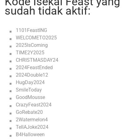
Kode Isekai Feast yang
sudah tidak aktif:
1101FeastING
WELCOMETO2025
2025IsComing
TIME2Y2025
CHRISTMASDAY24
2024FeastEnded
2024Double12
HugDay2024
SmileToday
GoodMousse
CrazyFeast2024
GoRebate20
2Watermelon4
TellAJoke2024
B4Halloween