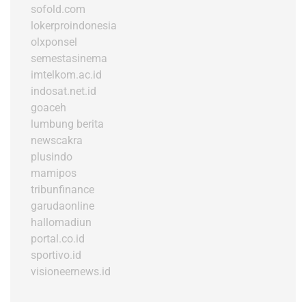
sofold.com
lokerproindonesia
olxponsel
semestasinema
imtelkom.ac.id
indosat.net.id
goaceh
lumbung berita
newscakra
plusindo
mamipos
tribunfinance
garudaonline
hallomadiun
portal.co.id
sportivo.id
visioneernews.id