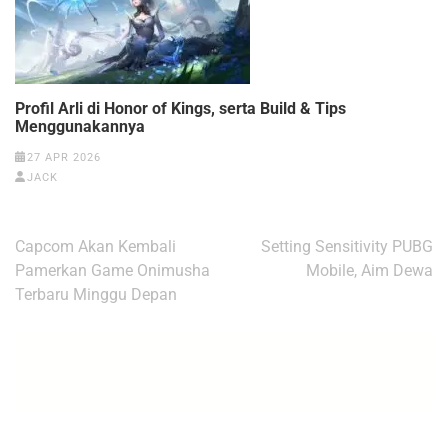
Profil Arli di Honor of Kings, serta Build & Tips
Menggunakannya
27 APR 2026
JACK
Navigasi
Capcom Akan Kembali
Setting Sensitivity PUBG
pos
Pamerkan Game Onimusha
Mobile, Aim Dewa
Terbaru Minggu Depan