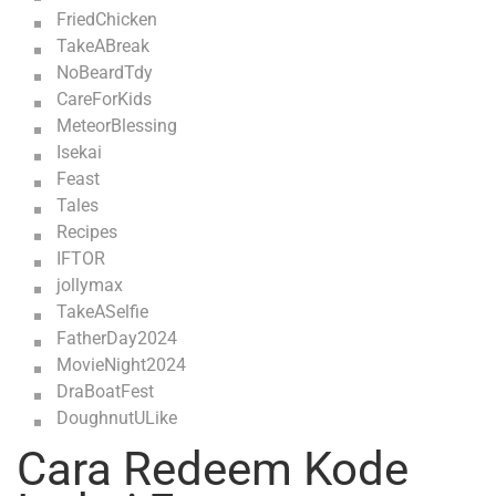
FriedChicken
TakeABreak
NoBeardTdy
CareForKids
MeteorBlessing
Isekai
Feast
Tales
Recipes
IFTOR
jollymax
TakeASelfie
FatherDay2024
MovieNight2024
DraBoatFest
DoughnutULike
Cara Redeem Kode