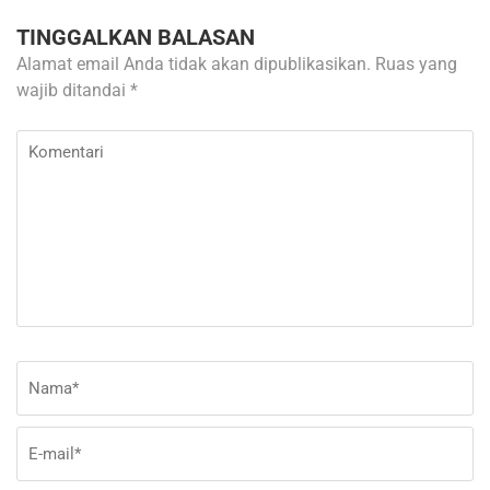
TINGGALKAN BALASAN
Alamat email Anda tidak akan dipublikasikan.
Ruas yang
wajib ditandai
*
Komentari
Nama
*
E-
Si
ma
W