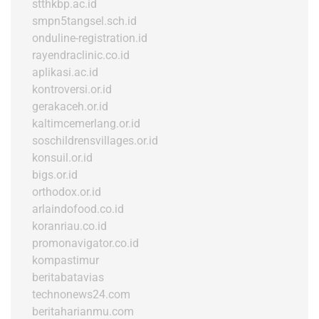
stthkbp.ac.id
smpn5tangsel.sch.id
onduline-registration.id
rayendraclinic.co.id
aplikasi.ac.id
kontroversi.or.id
gerakaceh.or.id
kaltimcemerlang.or.id
soschildrensvillages.or.id
konsuil.or.id
bigs.or.id
orthodox.or.id
arlaindofood.co.id
koranriau.co.id
promonavigator.co.id
kompastimur
beritabatavias
technonews24.com
beritaharianmu.com