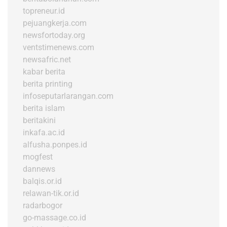
topreneur.id
pejuangkerja.com
newsfortoday.org
ventstimenews.com
newsafric.net
kabar berita
berita printing
infoseputarlarangan.com
berita islam
beritakini
inkafa.ac.id
alfusha.ponpes.id
mogfest
dannews
balqis.or.id
relawan-tik.or.id
radarbogor
go-massage.co.id