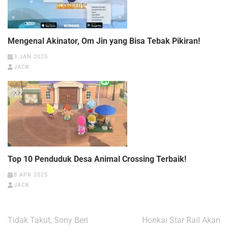
Mengenal Akinator, Om Jin yang Bisa Tebak Pikiran!
3 JAN 2025
JACK
Top 10 Penduduk Desa Animal Crossing Terbaik!
8 APR 2025
JACK
Navigasi
Tidak Takut, Sony Beri
Honkai Star Rail Akan