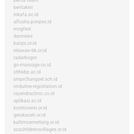
berita islam
beritakini
inkafa.ac.id
alfusha.ponpes.id
mogfest
dannews
balqis.or.id
relawan-tik.or.id
radarbogor
go-massage.co.id
stthkbp.ac.id
smpn5tangsel.sch.id
onduline-registration.id
rayendraclinic.co.id
aplikasi.ac.id
kontroversi.or.id
gerakaceh.or.id
kaltimcemerlang.or.id
soschildrensvillages.or.id