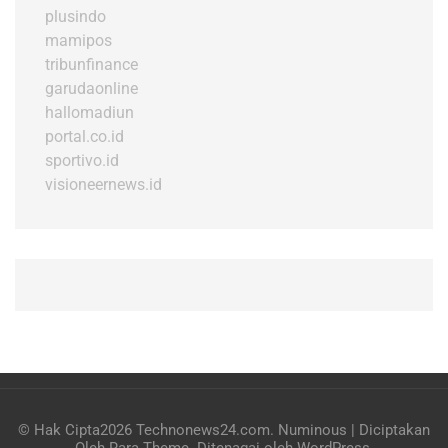
plusindo
mamipos
tribunfinance
garudaonline
hallomadiun
portal.co.id
sportivo.id
visioneernews.id
© Hak Cipta2026
Technonews24.com
.
Numinous | Diciptakan
Oleh
Rara Theme
. Ditenagai oleh
WordPress
.