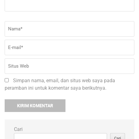
Nama
*
E-
Si
ma
W
Simpan nama, email, dan situs web saya pada
peramban ini untuk komentar saya berikutnya.
Cari
Cari