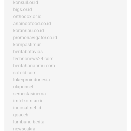
konsuil.or.id
bigs.or.id
orthodox.or.id
arlaindofood.co.id
koranriau.co.id
promonavigator.co.id
kompastimur
beritabatavias
technonews24.com
beritaharianmu.com
sofold.com
lokerproindonesia
olxponsel
semestasinema
imtelkom.ac.id
indosat.net.id
goaceh
lumbung berita
newscakra