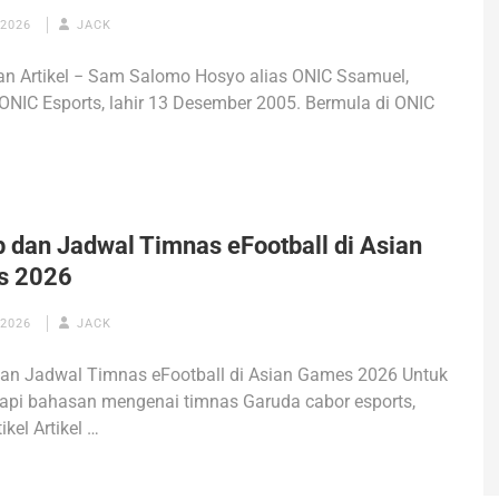
 2026
JACK
an Artikel − Sam Salomo Hosyo alias ONIC Ssamuel,
NIC Esports, lahir 13 Desember 2005. Bermula di ONIC
p dan Jadwal Timnas eFootball di Asian
s 2026
 2026
JACK
dan Jadwal Timnas eFootball di Asian Games 2026 Untuk
api bahasan mengenai timnas Garuda cabor esports,
ikel Artikel …