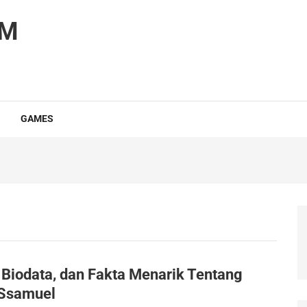
OM
GAMES
, Biodata, dan Fakta Menarik Tentang
Ssamuel