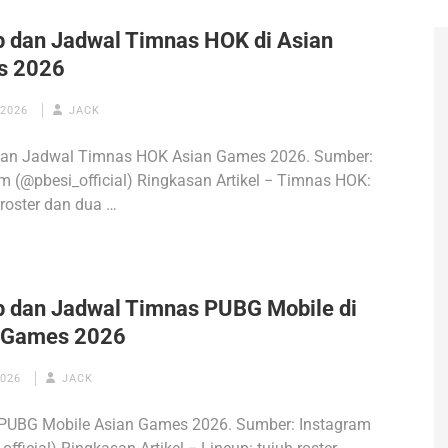
p dan Jadwal Timnas HOK di Asian
s 2026
 2026
JACK
dan Jadwal Timnas HOK Asian Games 2026. Sumber:
m (@pbesi_official) Ringkasan Artikel − Timnas HOK:
roster dan dua …
p dan Jadwal Timnas PUBG Mobile di
 Games 2026
2026
JACK
PUBG Mobile Asian Games 2026. Sumber: Instagram