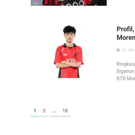
Profil
More
26 JUN
Ringkas
Bigetron
BTR Mor
Paginasi
HALAMAN
HALAMAN
HALAMAN
1
2
…
18
pos