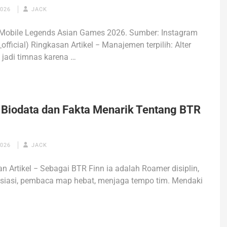
2026
JACK
Mobile Legends Asian Games 2026. Sumber: Instagram
official) Ringkasan Artikel − Manajemen terpilih: Alter
 jadi timnas karena …
, Biodata dan Fakta Menarik Tentang BTR
2026
JACK
n Artikel − Sebagai BTR Finn ia adalah Roamer disiplin,
isiasi, pembaca map hebat, menjaga tempo tim. Mendaki