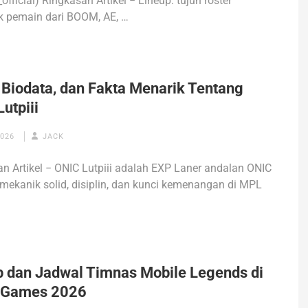
official) Ringkasan Artikel − Lineup: tujuh roster
k pemain dari BOOM, AE, …
, Biodata, dan Fakta Menarik Tentang
utpiii
2026
JACK
n Artikel − ONIC Lutpiii adalah EXP Laner andalan ONIC
 mekanik solid, disiplin, dan kunci kemenangan di MPL
p dan Jadwal Timnas Mobile Legends di
 Games 2026