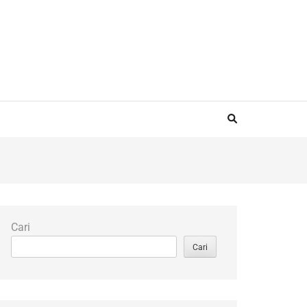
Cari
Cari