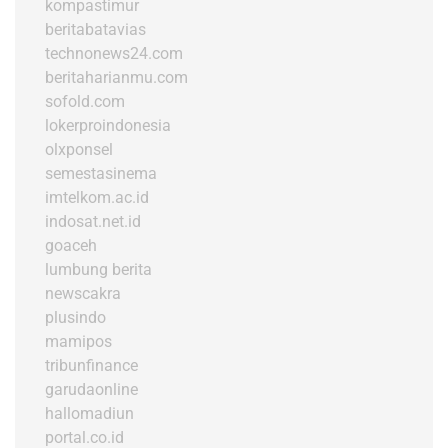
kompastimur
beritabatavias
technonews24.com
beritaharianmu.com
sofold.com
lokerproindonesia
olxponsel
semestasinema
imtelkom.ac.id
indosat.net.id
goaceh
lumbung berita
newscakra
plusindo
mamipos
tribunfinance
garudaonline
hallomadiun
portal.co.id