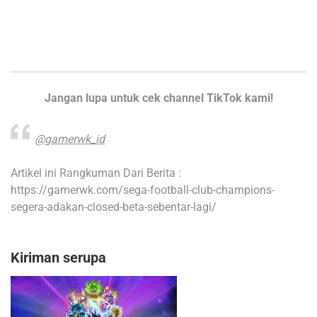
Jangan lupa untuk cek channel TikTok kami!
@gamerwk_id
Artikel ini Rangkuman Dari Berita :
https://gamerwk.com/sega-football-club-champions-
segera-adakan-closed-beta-sebentar-lagi/
Kiriman serupa