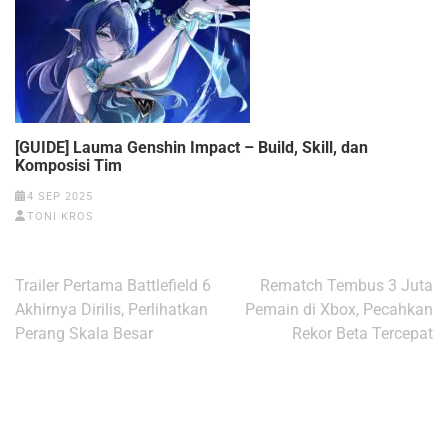
[GUIDE] Lauma Genshin Impact – Build, Skill, dan
Komposisi Tim
4 SEP 2025
TONI KROS
Navigasi
Trailer Pertama Battlefield 6
Rematch Tembus 3 Juta
pos
Akhirnya Dirilis, Perlihatkan
Pemain di Xbox, Pecahkan
Perang Skala Besar
Rekor Beta Tercepat