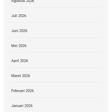
Agustus 2026
Juli 2026
Juni 2026
Mei 2026
April 2026
Maret 2026
Februari 2026
Januari 2026