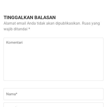
TINGGALKAN BALASAN
Alamat email Anda tidak akan dipublikasikan.
Ruas yang
wajib ditandai
*
Komentari
Nama
*
E-
Si
ma
W