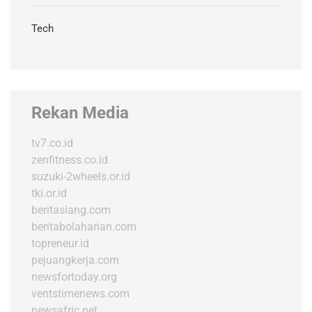
Tech
Rekan Media
tv7.co.id
zenfitness.co.id
suzuki-2wheels.or.id
tki.or.id
beritasiang.com
beritabolaharian.com
topreneur.id
pejuangkerja.com
newsfortoday.org
ventstimenews.com
newsafric.net