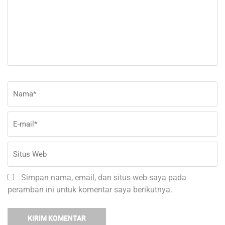
Nama
*
E-
Si
ma
W
Simpan nama, email, dan situs web saya pada
peramban ini untuk komentar saya berikutnya.