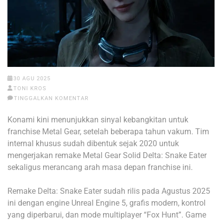
30 AGU 2025
TONI KROS
TINGGALKAN KOMENTAR
Konami kini menunjukkan sinyal kebangkitan untuk
franchise Metal Gear, setelah beberapa tahun vakum. Tim
internal khusus sudah dibentuk sejak 2020 untuk
mengerjakan remake Metal Gear Solid Delta: Snake Eater
sekaligus merancang arah masa depan franchise ini.
Remake Delta: Snake Eater sudah rilis pada Agustus 2025
ini dengan engine Unreal Engine 5, grafis modern, kontrol
yang diperbarui, dan mode multiplayer “Fox Hunt”. Game