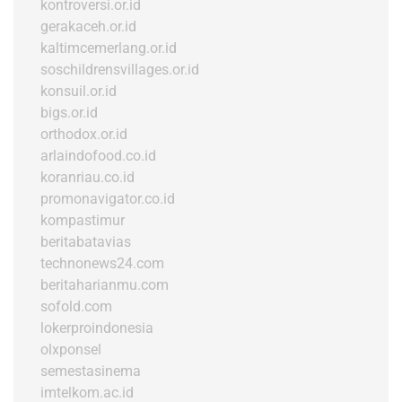
kontroversi.or.id
gerakaceh.or.id
kaltimcemerlang.or.id
soschildrensvillages.or.id
konsuil.or.id
bigs.or.id
orthodox.or.id
arlaindofood.co.id
koranriau.co.id
promonavigator.co.id
kompastimur
beritabatavias
technonews24.com
beritaharianmu.com
sofold.com
lokerproindonesia
olxponsel
semestasinema
imtelkom.ac.id