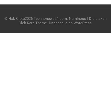
© Hak Cipta2026
Technonews24.com
.
Numinous | Diciptakan
Oleh
Rara Theme
. Ditenagai oleh
WordPress
.