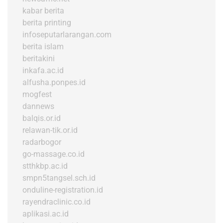
kabar berita
berita printing
infoseputarlarangan.com
berita islam
beritakini
inkafa.ac.id
alfusha.ponpes.id
mogfest
dannews
balqis.or.id
relawan-tik.or.id
radarbogor
go-massage.co.id
stthkbp.ac.id
smpn5tangsel.sch.id
onduline-registration.id
rayendraclinic.co.id
aplikasi.ac.id