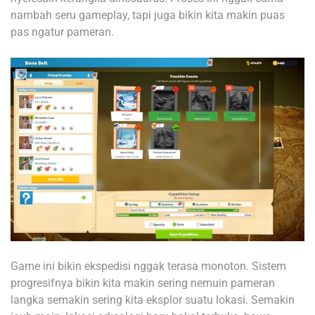
nambah seru gameplay, tapi juga bikin kita makin puas
pas ngatur pameran.
Game ini bikin ekspedisi nggak terasa monoton. Sistem
progresifnya bikin kita makin sering nemuin pameran
langka semakin sering kita eksplor suatu lokasi. Semakin