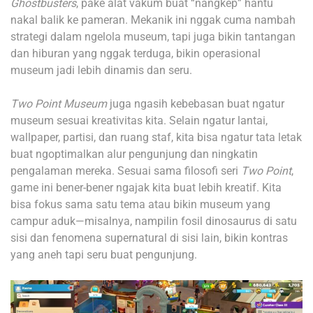
Ghostbusters
, pake alat vakum buat “nangkep” hantu
nakal balik ke pameran. Mekanik ini nggak cuma nambah
strategi dalam ngelola museum, tapi juga bikin tantangan
dan hiburan yang nggak terduga, bikin operasional
museum jadi lebih dinamis dan seru.
Two Point Museum
juga ngasih kebebasan buat ngatur
museum sesuai kreativitas kita. Selain ngatur lantai,
wallpaper, partisi, dan ruang staf, kita bisa ngatur tata letak
buat ngoptimalkan alur pengunjung dan ningkatin
pengalaman mereka. Sesuai sama filosofi seri
Two Point
,
game ini bener-bener ngajak kita buat lebih kreatif. Kita
bisa fokus sama satu tema atau bikin museum yang
campur aduk—misalnya, nampilin fosil dinosaurus di satu
sisi dan fenomena supernatural di sisi lain, bikin kontras
yang aneh tapi seru buat pengunjung.