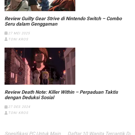
Review Guilty Gear Strive di Nintendo Switch – Combo
Seru dalam Genggaman
27 MEI 2025
TONI KROS
Review Death Note: Killer Within – Perpaduan Taktis
dengan Deduksi Sosial
27 DES 2024
TONI KROS
Navigasi
Spesifikasi PC Untuk Main
Daftar 10 Wanita Tercantik Di