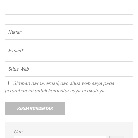
Nama
*
E-
Si
ma
W
Simpan nama, email, dan situs web saya pada
peramban ini untuk komentar saya berikutnya.
Cari