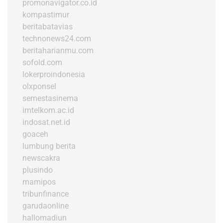
promonavigator.co.id
kompastimur
beritabatavias
technonews24.com
beritaharianmu.com
sofold.com
lokerproindonesia
olxponsel
semestasinema
imtelkom.ac.id
indosat.net.id
goaceh
lumbung berita
newscakra
plusindo
mamipos
tribunfinance
garudaonline
hallomadiun