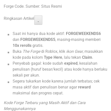
Forge Code. Sumber: Situs Resmi
Ringkasan Artikel
−
Saat ini hanya dua kode aktif:
FORGEWEEKENDS6
dan
FORGEWEEKENDS5
, masing-masing memberi
10x rerolls
gratis.
Buka
The Forge
di Roblox, klik
ikon Gear
, masukkan
kode pada kolom
Type Here
, lalu tekan
Claim
.
Penyebab gagal: kode sudah
expired
, kesalahan
penulisan (huruf besar/kecil) atau kode hanya berlaku
sekali per akun.
Segera tukarkan kode karena jumlah terbatas; cek
masa aktif dan penulisan benar agar
reward
maksimal dan progres cepat.
Kode Forge Terbaru yang Masih Aktif dan Cara
Menggunakannya