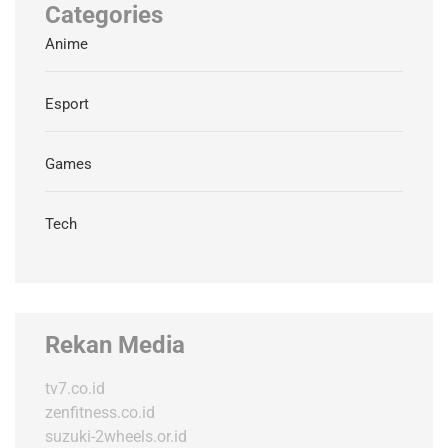
Categories
Anime
Esport
Games
Tech
Rekan Media
tv7.co.id
zenfitness.co.id
suzuki-2wheels.or.id