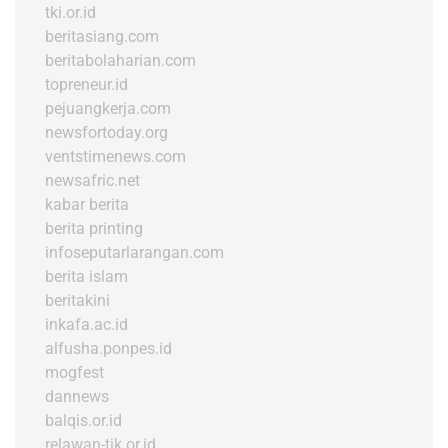
tki.or.id
beritasiang.com
beritabolaharian.com
topreneur.id
pejuangkerja.com
newsfortoday.org
ventstimenews.com
newsafric.net
kabar berita
berita printing
infoseputarlarangan.com
berita islam
beritakini
inkafa.ac.id
alfusha.ponpes.id
mogfest
dannews
balqis.or.id
relawan-tik.or.id