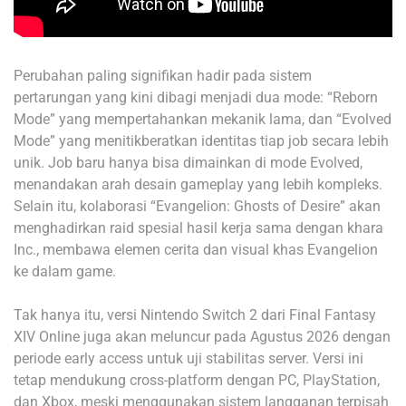
Perubahan paling signifikan hadir pada sistem
pertarungan yang kini dibagi menjadi dua mode: “Reborn
Mode” yang mempertahankan mekanik lama, dan “Evolved
Mode” yang menitikberatkan identitas tiap job secara lebih
unik. Job baru hanya bisa dimainkan di mode Evolved,
menandakan arah desain gameplay yang lebih kompleks.
Selain itu, kolaborasi “Evangelion: Ghosts of Desire” akan
menghadirkan raid spesial hasil kerja sama dengan
khara
Inc.
, membawa elemen cerita dan visual khas Evangelion
ke dalam game.
Tak hanya itu, versi Nintendo Switch 2 dari Final Fantasy
XIV Online juga akan meluncur pada Agustus 2026 dengan
periode early access untuk uji stabilitas server. Versi ini
tetap mendukung cross-platform dengan PC, PlayStation,
dan Xbox, meski menggunakan sistem langganan terpisah