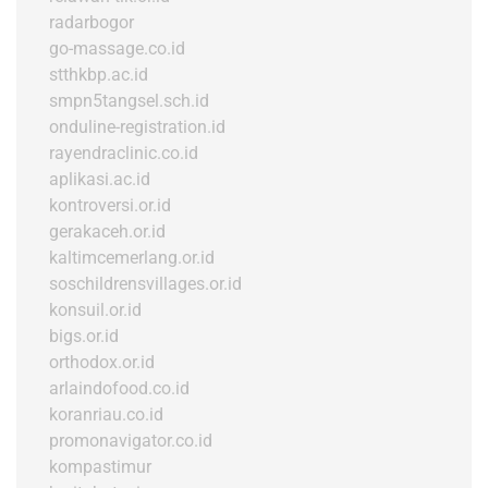
radarbogor
go-massage.co.id
stthkbp.ac.id
smpn5tangsel.sch.id
onduline-registration.id
rayendraclinic.co.id
aplikasi.ac.id
kontroversi.or.id
gerakaceh.or.id
kaltimcemerlang.or.id
soschildrensvillages.or.id
konsuil.or.id
bigs.or.id
orthodox.or.id
arlaindofood.co.id
koranriau.co.id
promonavigator.co.id
kompastimur