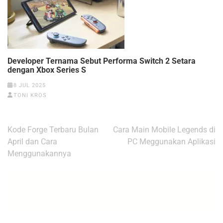
Developer Ternama Sebut Performa Switch 2 Setara
dengan Xbox Series S
8 JUL 2025
TONI KROS
Navigasi
Kode Forge Terbaru Bulan
Cara Main Mobile Legends di
pos
April dan Cara
PC Meggunakan Aplikasi
Menggunakannya