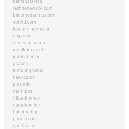
beritabatavias
technonews24.com
beritaharianmu.com
sofold.com
lokerproindonesia
olxponsel
semestasinema
imtelkom.ac.id
indosat.net.id
goaceh
lumbung berita
newscakra
plusindo
mamipos
tribunfinance
garudaonline
hallomadiun
portal.co.id
sportivo.id