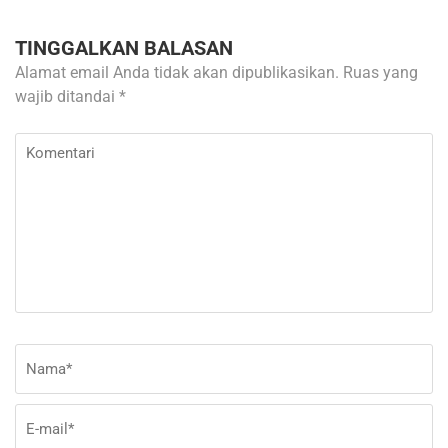
TINGGALKAN BALASAN
Alamat email Anda tidak akan dipublikasikan.
Ruas yang
wajib ditandai
*
Komentari
Nama
*
E-
Si
ma
W