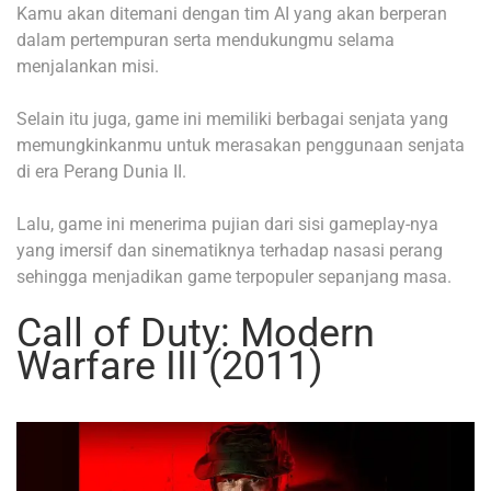
Kamu akan ditemani dengan tim AI yang akan berperan
dalam pertempuran serta mendukungmu selama
menjalankan misi.
Selain itu juga, game ini memiliki berbagai senjata yang
memungkinkanmu untuk merasakan penggunaan senjata
di era Perang Dunia II.
Lalu, game ini menerima pujian dari sisi gameplay-nya
yang imersif dan sinematiknya terhadap nasasi perang
sehingga menjadikan game terpopuler sepanjang masa.
Call of Duty: Modern
Warfare III (2011)