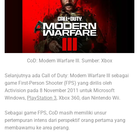
CoD: Modern Warfare III. Sumber: Xbox
Selanjutnya ada Call of Duty: Modern Warfare III sebagai
game First-Person Shooter (FPS) yang dirilis oleh
Activision pada 8 November 2011 untuk Microsoft
Windows,
PlayStation 3
, Xbox 360, dan Nintendo Wii.
Sebagai game FPS, CoD masih memiliki unsur
pertempuran intens dari perspektif orang pertama yang
membawamu ke area perang.