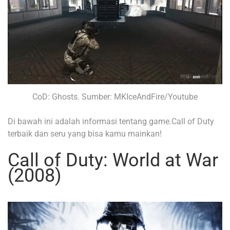
CoD: Ghosts. Sumber: MKIceAndFire/Youtube
Di bawah ini adalah informasi tentang game.Call of Duty
terbaik dan seru yang bisa kamu mainkan!
Call of Duty: World at War
(2008)