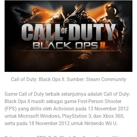
Call of Duty: Black Ops II. Sumber: Steam Community
Game Call of Duty terbaik selanjutnya adalah Call of Duty:
Black Ops II masih sebagai game First-Person Shooter
(FPS) yang dirilis oleh Activision pada 13 November 2012
untuk Microsoft Windows, PlayStation 3, dan Xbox 360,
serta pada 18 November 2012 untuk Nintendo Wii U.