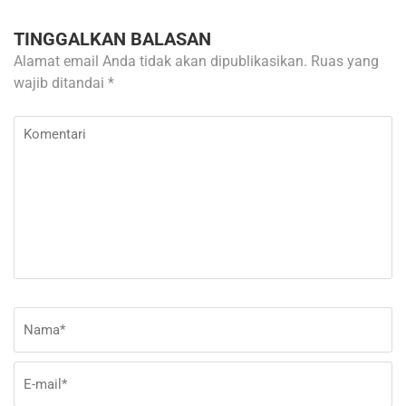
TINGGALKAN BALASAN
Alamat email Anda tidak akan dipublikasikan.
Ruas yang
wajib ditandai
*
Komentari
Nama
*
E-
Si
ma
W