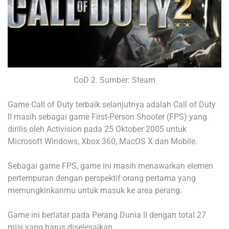
CoD 2. Sumber: Steam
Game Call of Duty terbaik selanjutnya adalah Call of Duty
II masih sebagai game First-Person Shooter (FPS) yang
dirilis oleh Activision pada 25 Oktober 2005 untuk
Microsoft Windows, Xbox 360, MacOS X dan Mobile.
Sebagai game FPS, game ini masih menawarkan elemen
pertempuran dengan perspektif orang pertama yang
memungkinkanmu untuk masuk ke area perang.
Game ini berlatar pada Perang Dunia II dengan total 27
misi yang harus diselesaikan.