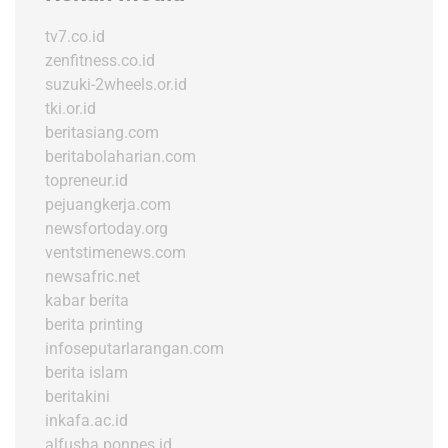
tv7.co.id
zenfitness.co.id
suzuki-2wheels.or.id
tki.or.id
beritasiang.com
beritabolaharian.com
topreneur.id
pejuangkerja.com
newsfortoday.org
ventstimenews.com
newsafric.net
kabar berita
berita printing
infoseputarlarangan.com
berita islam
beritakini
inkafa.ac.id
alfusha.ponpes.id