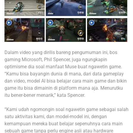
Dalam video yang dirilis bareng pengumuman ini, bos
gaming Microsoft, Phil Spencer, juga ngungkapin
optimisme dia soal manfaat Muse buat ngawetin game.
“Kamu bisa bayangin dunia di mana, dari data gameplay
dan video, model AI bisa belajar cara main game dan bikin
game itu bisa dimainin di platform mana aja. Menurutku
itu bener-bener menarik,” kata Spencer.
“Kami udah ngomongin soal ngawetin game sebagai salah
satu aktivitas kami, dan model-model ini, dengan
kemampuan mereka buat belajar sepenuhnya cara main
sebuah game tanpa perlu engine asli atau hardware