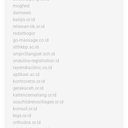
mogfest
dannews
balqis.or.id
relawan-tik.or.id
radarbogor
go-massage.co.id
stthkbp.ac.id
smpn5tangsel.sch.id
onduline-registration.id
rayendraclinic.co.id
aplikasi.ac.id
kontroversi.or.id
gerakaceh.or.id
kaltimcemerlang.or.id
soschildrensvillages.or.id
konsuil.or.id
bigs.or.id
orthodox.or.id