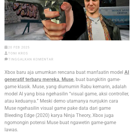
20 FEB 2025
TONI KROS
TINGGALKAN KOMENTAR
Xbox baru aja umumkan rencana buat manfaatin model
AI
generatif terbaru mereka, Muse
, buat bangkitin game-
game klasik. Muse, yang diumumin Rabu kemarin, adalah
model AI yang bisa ngehasilin “visual game, aksi controller,
atau keduanya.” Meski demo utamanya nunjukin cara
Muse ngehasilin visual game pake data dari game
Bleeding Edge (2020) karya Ninja Theory, Xbox juga
ngomongin potensi Muse buat ngawetin game-game
lawas.