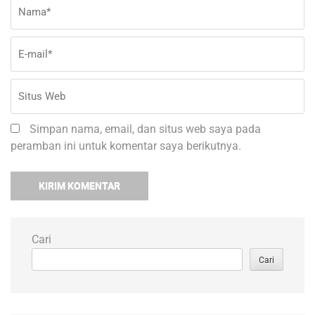
Nama
*
E-
Si
ma
W
Simpan nama, email, dan situs web saya pada
peramban ini untuk komentar saya berikutnya.
Cari
Cari