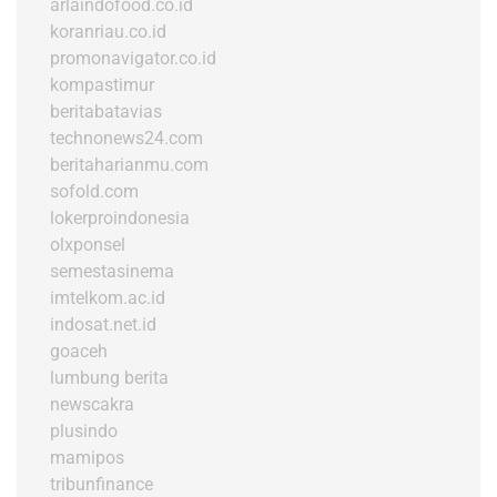
arlaindofood.co.id
koranriau.co.id
promonavigator.co.id
kompastimur
beritabatavias
technonews24.com
beritaharianmu.com
sofold.com
lokerproindonesia
olxponsel
semestasinema
imtelkom.ac.id
indosat.net.id
goaceh
lumbung berita
newscakra
plusindo
mamipos
tribunfinance