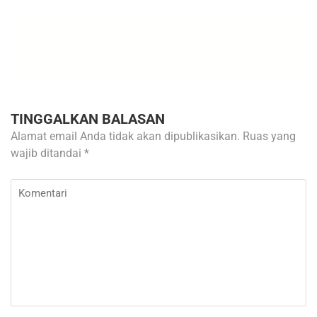
TINGGALKAN BALASAN
Alamat email Anda tidak akan dipublikasikan.
Ruas yang
wajib ditandai
*
Komentari