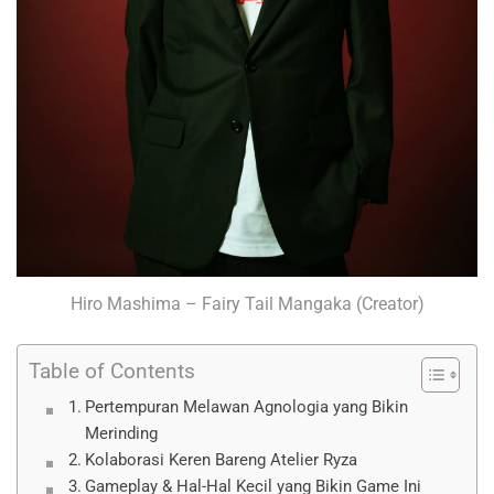
Hiro Mashima – Fairy Tail Mangaka (Creator)
Table of Contents
Pertempuran Melawan Agnologia yang Bikin
Merinding
Kolaborasi Keren Bareng Atelier Ryza
Gameplay & Hal-Hal Kecil yang Bikin Game Ini