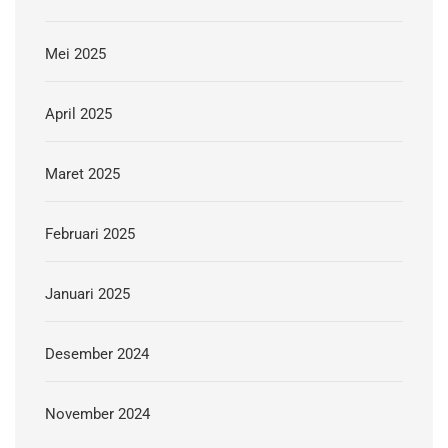
Mei 2025
April 2025
Maret 2025
Februari 2025
Januari 2025
Desember 2024
November 2024