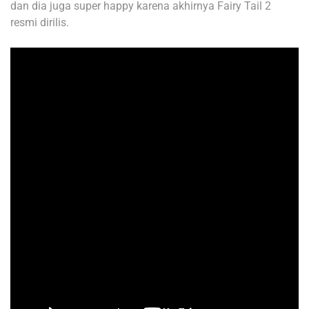
dan dia juga super happy karena akhirnya Fairy Tail 2
resmi dirilis.