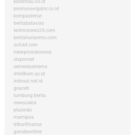
koranriau.co.id
promonavigator.co.id
kompastimur
beritabatavias
technonews24.com
beritaharianmu.com
sofold.com
lokerproindonesia
olxponsel
semestasinema
imtelkom.ac.id
indosat.net.id
goaceh
lumbung berita
newscakra
plusindo
mamipos
tribunfinance
garudaonline