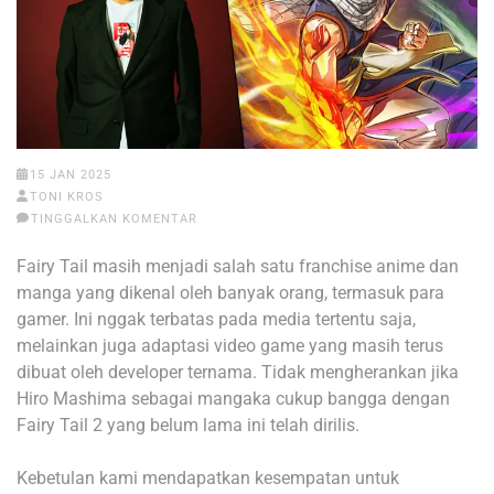
15 JAN 2025
TONI KROS
TINGGALKAN KOMENTAR
Fairy Tail masih menjadi salah satu franchise anime dan
manga yang dikenal oleh banyak orang, termasuk para
gamer. Ini nggak terbatas pada media tertentu saja,
melainkan juga adaptasi video game yang masih terus
dibuat oleh developer ternama. Tidak mengherankan jika
Hiro Mashima sebagai mangaka cukup bangga dengan
Fairy Tail 2 yang belum lama ini telah dirilis.
Kebetulan kami mendapatkan kesempatan untuk