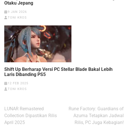
Otaku Jepang
9 JAN 2026
TONI KROS
Shift Up Berharap Versi PC Stellar Blade Bakal Lebih
Laris Dibanding PS5
12 FEB 2025
TONI KROS
Navigasi
LUNAR Remastered
Rune Factory: Guardians of
pos
Collection Dipastikan Rilis
Azuma Tetapkan Jadwal
April 2025
Rilis, PC Juga Kebagian!