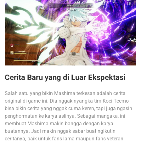
Cerita Baru yang di Luar Ekspektasi
Salah satu yang bikin Mashima terkesan adalah cerita
original di game ini. Dia nggak nyangka tim Koei Tecmo
bisa bikin cerita yang nggak cuma keren, tapi juga ngasih
penghormatan ke karya aslinya. Sebagai mangaka, ini
membuat Mashima makin bangga dengan karya
buatannya. Jadi makin nggak sabar buat ngikutin
ceritanya, baik untuk fans lama maupun fans veteran.