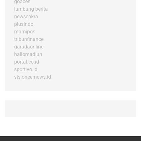
goaceh
lumbung berita
newscakra
plusindo
mamipos
tribunfinance
garudaonline
hallomadiun
portal.co.id
sportivo.id
visioneernews.id