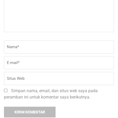
Nama
*
E-
Si
ma
W
Simpan nama, email, dan situs web saya pada
peramban ini untuk komentar saya berikutnya.