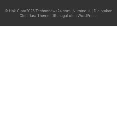
© Hak Cipta2026
Technonews24.com
.
Numinous | Diciptakan
Oleh
Rara Theme
. Ditenagai oleh
WordPress
.