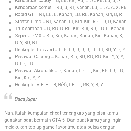
Kendaraan caddy = B, LB, Kiri, RB, LT, A, RB, LB, B, A
Kendaraan comet = RB, B, RT, Kanan, LB, LT, A, A, X, RB
Rapid GT = RT, LB, B, Kanan, LB, RB, Kanan, Kiri, B, RT
Stretch Limo = RT, Kanan, LT, Kiri, Kiri, RB, LB, B, Kanan
Truk sampah = B, RB, B, RB, Kiri, Kiri, RB, LB, B, Kanan
Sepeda BMX = Kiri, Kiri, Kanan, Kanan, Kiri, Kanan, X,
B, Y, RB, RT
Helikopter Buzzard = B, B, LB, B, B, B, LB, LT, RB, Y, B, Y
Pesawat Capung = Kanan, Kiri, RB, RB, RB, Kiri, Y, Y, A,
B, LB, LB
Pesawat Akrobatik = B, Kanan, LB, LT, Kiri, RB, LB, LB,
Kiri, Kiri, A, Y
Helikopter = B, B, LB, B(3), LB, LT, RB, Y, B, Y
Baca juga:
Nah, itulah kumpulan cheat terlengkap yang bisa kamu
gunakan saat bermain GTA 5.
Dan buat kamu yang ingin
melakukan top up game favoritmu atau pulsa dengan