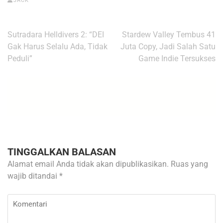
JACK
Navigasi
Sutradara Helldivers 2: “DEI
Stardew Valley Tembus 41
pos
Gak Harus Selalu Ada, Tidak
Juta Copy, Jadi Salah Satu
Peduli”
Game Indie Tersukses
TINGGALKAN BALASAN
Alamat email Anda tidak akan dipublikasikan.
Ruas yang
wajib ditandai
*
Komentari