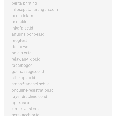
berita printing
infoseputarlarangan.com
berita islam
beritakini
inkafa.ac.id
alfusha.ponpes.id
mogfest
dannews
balqis.or.id
relawan-tik.or.id
radarbogor
go-massage.co.id
stthkbp.ac.id
smpn5tangsel.sch.id
onduline-registration.id
rayendraclinic.co.id
aplikasi.ac.id
kontroversi.or.id
gerakaceh.or.id