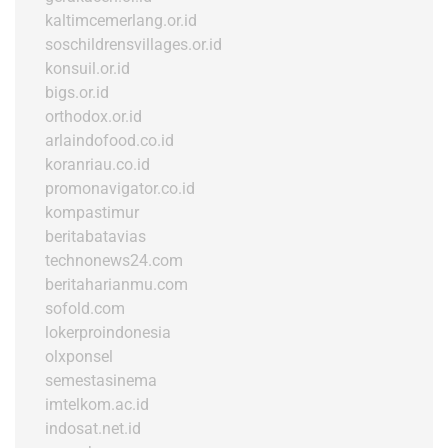
kaltimcemerlang.or.id
soschildrensvillages.or.id
konsuil.or.id
bigs.or.id
orthodox.or.id
arlaindofood.co.id
koranriau.co.id
promonavigator.co.id
kompastimur
beritabatavias
technonews24.com
beritaharianmu.com
sofold.com
lokerproindonesia
olxponsel
semestasinema
imtelkom.ac.id
indosat.net.id