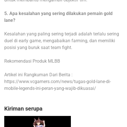
5. Apa kesalahan yang sering dilakukan pemain gold
lane?
Kesalahan yang paling sering terjadi adalah terlalu sering
duel di early game, mengabaikan farming, dan memiliki
posisi yang buruk saat team fight.
Rekomendasi Produk MLBB
Artikel ini Rangkuman Dari Berita :
https://www.vcgamers.com/news/tugas-gold-lane-di-
mobile-legends-ini-peran-yang-wajib-dikuasai/
Kiriman serupa