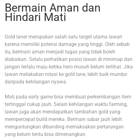
Bermain Aman dan
Hindari Mati
Gold laner merupakan salah satu target utama lawan
karena memiliki potensi damage yang tinggi. Oleh sebab
itu, bermain aman menjadi tugas yang tidak boleh
diabaikan. Selalu perhatikan posisi lawan di minimap dan
jangan terlalu maju ketika hero musuh belum terlihat. Jika
lawan melakukan rotasi ke gold lane, lebih baik mundur
daripada kehilangan nyawa.
Mati pada early game bisa membuat perkembangan item
tertinggal cukup jauh. Selain kehilangan waktu farming,
lawan juga akan mendapatkan tambahan gold yang
mempercepat build mereka. Bermain sabar jauh lebih
menguntungkan dibanding memaksakan pertarungan
yang belum tentu bisa dimenangkan.