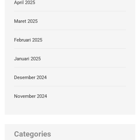
April 2025
Maret 2025
Februari 2025
Januari 2025
Desember 2024
November 2024
Categories