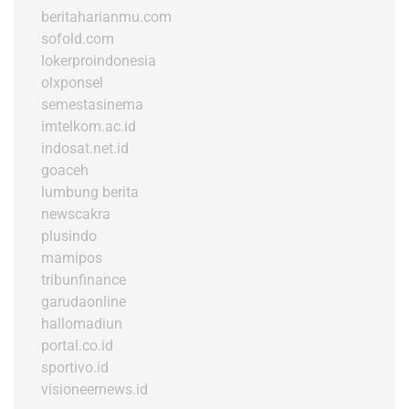
beritaharianmu.com
sofold.com
lokerproindonesia
olxponsel
semestasinema
imtelkom.ac.id
indosat.net.id
goaceh
lumbung berita
newscakra
plusindo
mamipos
tribunfinance
garudaonline
hallomadiun
portal.co.id
sportivo.id
visioneernews.id