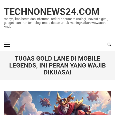
Lompat
ke
TECHNONEWS24.COM
konten
menyajikan berita dan informasi terkini seputar teknologi, inovasi digital,
(Tekan
gadget, dan tren teknologi masa depan untuk meningkatkan wawasan
Anda
Enter)
TUGAS GOLD LANE DI MOBILE
LEGENDS, INI PERAN YANG WAJIB
DIKUASAI