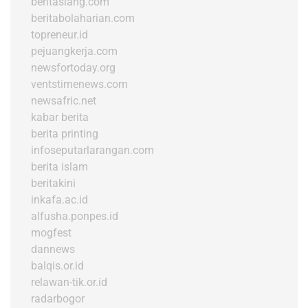
beritasiang.com
beritabolaharian.com
topreneur.id
pejuangkerja.com
newsfortoday.org
ventstimenews.com
newsafric.net
kabar berita
berita printing
infoseputarlarangan.com
berita islam
beritakini
inkafa.ac.id
alfusha.ponpes.id
mogfest
dannews
balqis.or.id
relawan-tik.or.id
radarbogor