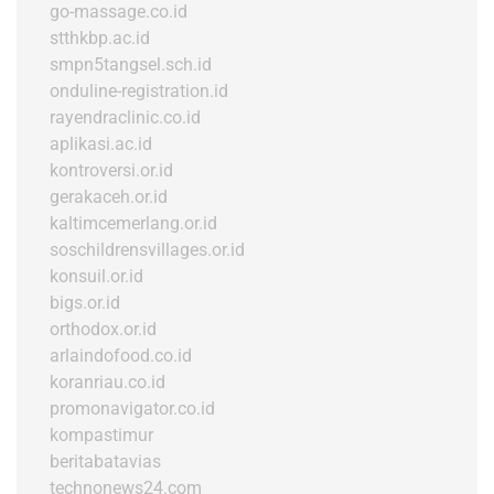
go-massage.co.id
stthkbp.ac.id
smpn5tangsel.sch.id
onduline-registration.id
rayendraclinic.co.id
aplikasi.ac.id
kontroversi.or.id
gerakaceh.or.id
kaltimcemerlang.or.id
soschildrensvillages.or.id
konsuil.or.id
bigs.or.id
orthodox.or.id
arlaindofood.co.id
koranriau.co.id
promonavigator.co.id
kompastimur
beritabatavias
technonews24.com