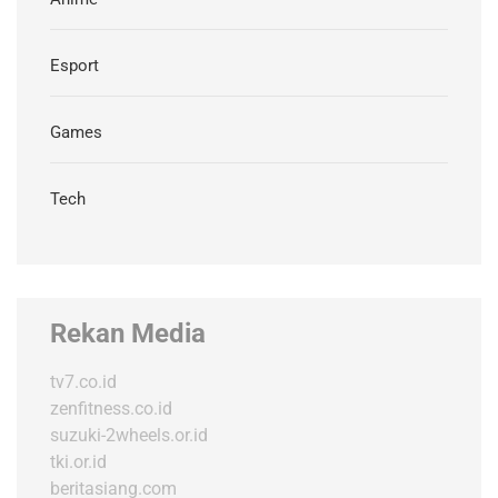
Esport
Games
Tech
Rekan Media
tv7.co.id
zenfitness.co.id
suzuki-2wheels.or.id
tki.or.id
beritasiang.com