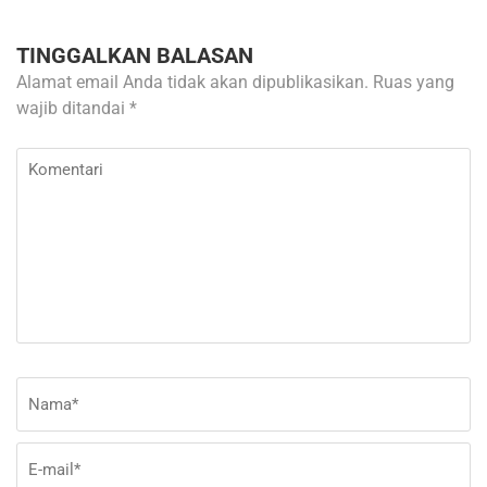
TINGGALKAN BALASAN
Alamat email Anda tidak akan dipublikasikan.
Ruas yang
wajib ditandai
*
Komentari
Nama
*
E-
Si
ma
W