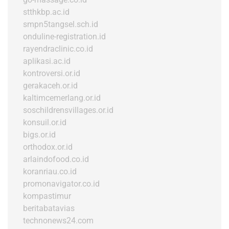
stthkbp.ac.id
smpn5tangsel.sch.id
onduline-registration.id
rayendraclinic.co.id
aplikasi.ac.id
kontroversi.or.id
gerakaceh.or.id
kaltimcemerlang.or.id
soschildrensvillages.or.id
konsuil.or.id
bigs.or.id
orthodox.or.id
arlaindofood.co.id
koranriau.co.id
promonavigator.co.id
kompastimur
beritabatavias
technonews24.com