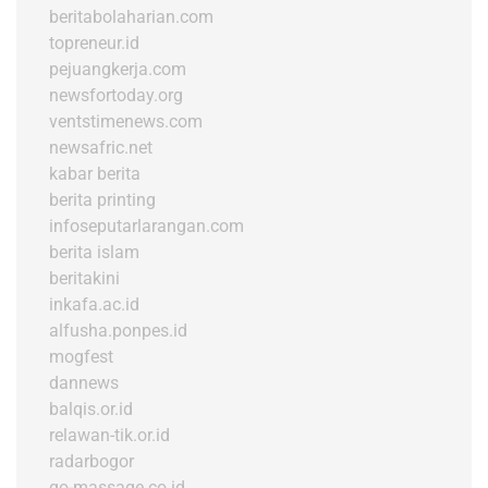
beritabolaharian.com
topreneur.id
pejuangkerja.com
newsfortoday.org
ventstimenews.com
newsafric.net
kabar berita
berita printing
infoseputarlarangan.com
berita islam
beritakini
inkafa.ac.id
alfusha.ponpes.id
mogfest
dannews
balqis.or.id
relawan-tik.or.id
radarbogor
go-massage.co.id