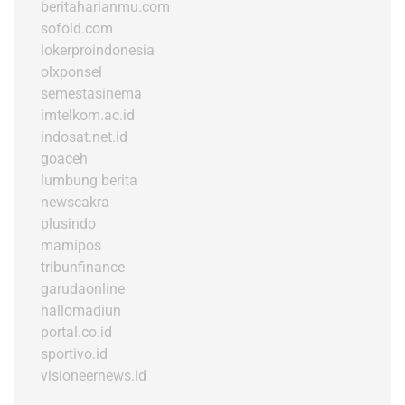
beritaharianmu.com
sofold.com
lokerproindonesia
olxponsel
semestasinema
imtelkom.ac.id
indosat.net.id
goaceh
lumbung berita
newscakra
plusindo
mamipos
tribunfinance
garudaonline
hallomadiun
portal.co.id
sportivo.id
visioneernews.id