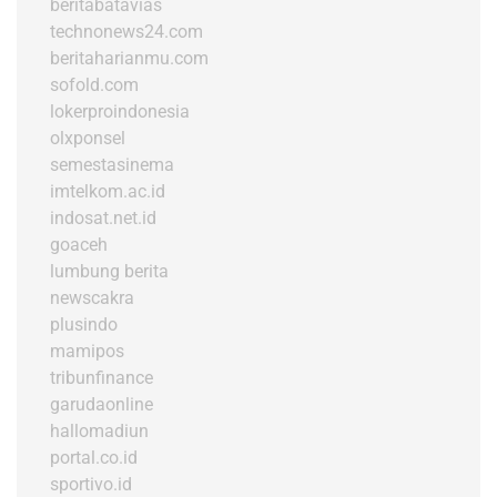
beritabatavias
technonews24.com
beritaharianmu.com
sofold.com
lokerproindonesia
olxponsel
semestasinema
imtelkom.ac.id
indosat.net.id
goaceh
lumbung berita
newscakra
plusindo
mamipos
tribunfinance
garudaonline
hallomadiun
portal.co.id
sportivo.id