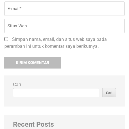
Simpan nama, email, dan situs web saya pada
peramban ini untuk komentar saya berikutnya.
Cari
Cari
Recent Posts