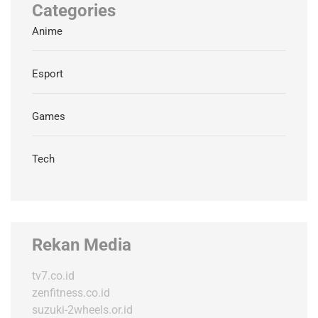
Categories
Anime
Esport
Games
Tech
Rekan Media
tv7.co.id
zenfitness.co.id
suzuki-2wheels.or.id