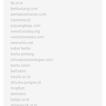
tki.or.id
beritasiang.com
beritabolaharian.com
topreneur.id
pejuangkerja.com
newsfortoday.org
ventstimenews.com
newsafric.net
kabar berita
berita printing
infoseputarlarangan.com
berita islam
beritakini
inkafa.ac.id
alfusha.ponpes.id
mogfest
dannews
balqis.or.id
relawan-tik.or.id