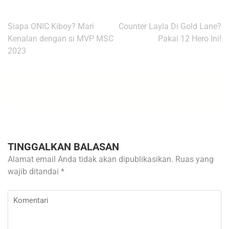
Navigasi
Siapa ONIC Kiboy? Mari
Counter Layla Di Gold Lane?
pos
Kenalan dengan si MVP MSC
Pakai 12 Hero Ini!
2023
TINGGALKAN BALASAN
Alamat email Anda tidak akan dipublikasikan.
Ruas yang
wajib ditandai
*
Komentari