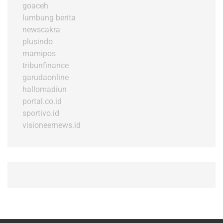
goaceh
lumbung berita
newscakra
plusindo
mamipos
tribunfinance
garudaonline
hallomadiun
portal.co.id
sportivo.id
visioneernews.id