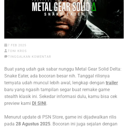
7 FEB 2025
TONI KROS
TINGGALKAN KOMENTAR
Buat yang udah gak sabar nunggu Metal Gear Solid Delta:
Snake Eater, ada bocoran besar nih. Tanggal rilisnya
ternyata udah muncul lebih awal, lengkap dengan
trailer
baru yang ngasih tampilan segar buat remake game
stealth klasik ini. Sekedar informasi dulu, kamu bisa cek
preview kami
DI SINI
.
Menurut update di PSN Store, game ini dijadwalkan rilis
pada
28 Agustus 2025
. Bocoran ini juga sejalan dengan