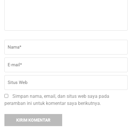
Nama
*
E-
Si
ma
W
Simpan nama, email, dan situs web saya pada
peramban ini untuk komentar saya berikutnya.