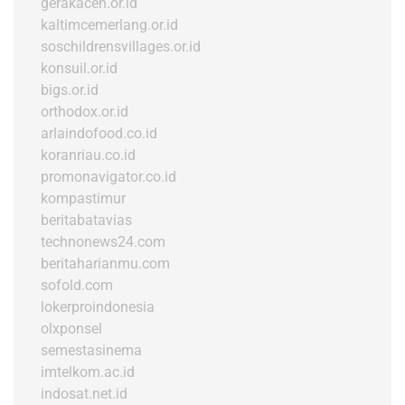
gerakaceh.or.id
kaltimcemerlang.or.id
soschildrensvillages.or.id
konsuil.or.id
bigs.or.id
orthodox.or.id
arlaindofood.co.id
koranriau.co.id
promonavigator.co.id
kompastimur
beritabatavias
technonews24.com
beritaharianmu.com
sofold.com
lokerproindonesia
olxponsel
semestasinema
imtelkom.ac.id
indosat.net.id