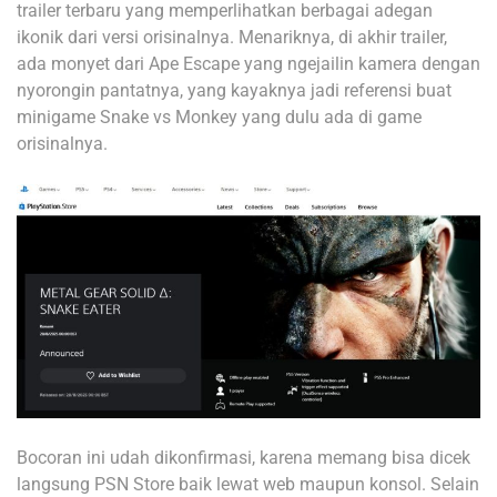
trailer terbaru yang memperlihatkan berbagai adegan
ikonik dari versi orisinalnya. Menariknya, di akhir trailer,
ada monyet dari Ape Escape yang ngejailin kamera dengan
nyorongin pantatnya, yang kayaknya jadi referensi buat
minigame Snake vs Monkey yang dulu ada di game
orisinalnya.
Bocoran ini udah dikonfirmasi, karena memang bisa dicek
langsung PSN Store baik lewat web maupun konsol. Selain