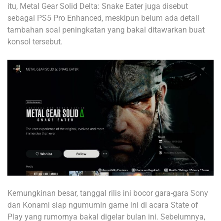
itu, Metal Gear Solid Delta: Snake Eater juga disebut
sebagai PS5 Pro Enhanced, meskipun belum ada detail
tambahan soal peningkatan yang bakal ditawarkan buat
konsol tersebut.
Kemungkinan besar, tanggal rilis ini bocor gara-gara Sony
dan Konami siap ngumumin game ini di acara State of
Play yang rumornya bakal digelar bulan ini. Sebelumnya,