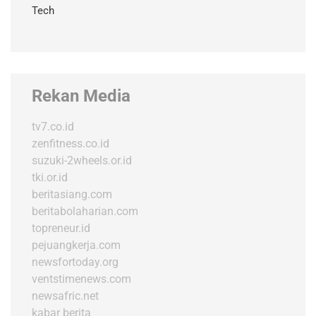
Tech
Rekan Media
tv7.co.id
zenfitness.co.id
suzuki-2wheels.or.id
tki.or.id
beritasiang.com
beritabolaharian.com
topreneur.id
pejuangkerja.com
newsfortoday.org
ventstimenews.com
newsafric.net
kabar berita