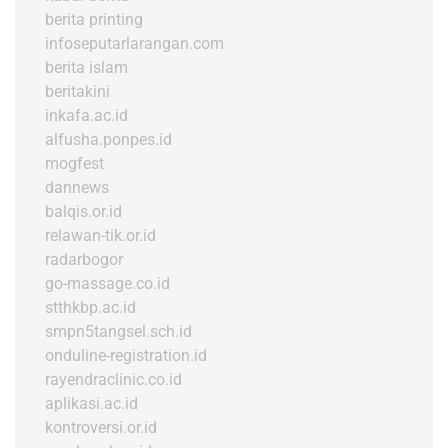
berita printing
infoseputarlarangan.com
berita islam
beritakini
inkafa.ac.id
alfusha.ponpes.id
mogfest
dannews
balqis.or.id
relawan-tik.or.id
radarbogor
go-massage.co.id
stthkbp.ac.id
smpn5tangsel.sch.id
onduline-registration.id
rayendraclinic.co.id
aplikasi.ac.id
kontroversi.or.id