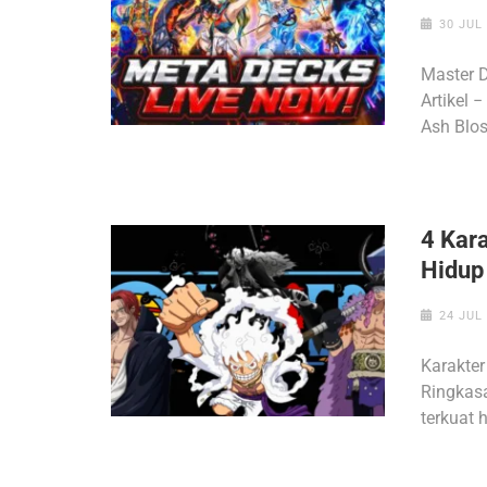
30 JUL
Master 
Artikel 
Ash Blo
4 Kar
Hidup
24 JUL
Karakter
Ringkasa
terkuat 