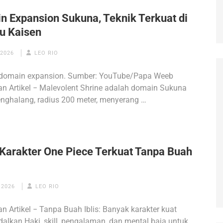
n Expansion Sukuna, Teknik Terkuat di
su Kaisen
 2026
LEO RIO
domain expansion. Sumber: YouTube/Papa Weeb
n Artikel − Malevolent Shrine adalah domain Sukuna
nghalang, radius 200 meter, menyerang …
 Karakter One Piece Terkuat Tanpa Buah
 2026
LEO RIO
n Artikel − Tanpa Buah Iblis: Banyak karakter kuat
lkan Haki, skill, pengalaman, dan mental baja untuk