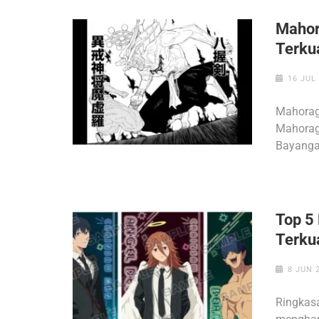
Mahor
Terkua
16 JUL
Mahorag
Mahorag
Bayangan
Top 5
Terku
8 JUN 
Ringkasa