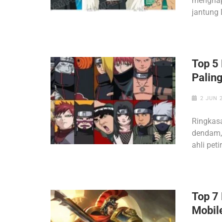
menghapu
jantung 
Top 5
Palin
2 JUN 
Ringkasa
dendam, 
ahli pet
Top 7
Mobil