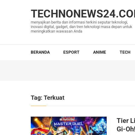
Lompat
ke
TECHNONEWS24.C
konten
menyajikan berita dan informasi terkini seputar teknologi,
(Tekan
inovasi digital, gadget, dan tren teknologi masa depan untuk
meningkatkan wawasan Anda
Enter)
BERANDA
ESPORT
ANIME
TECH
Tag:
Terkuat
Tier L
Gi-Oh