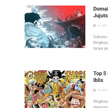
Domai
Jujut
13 MEI
Sukuna 
Ringkasa
tanpa pe
Top 5
Iblis
30 APR
Ringkasa
menganda