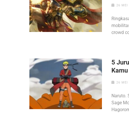
26 MEI
Ringkasa
mobilita
crowd co
5 Jur
Kamu 
26 MEI
Naruto. 
Sage Mo
Hagorom