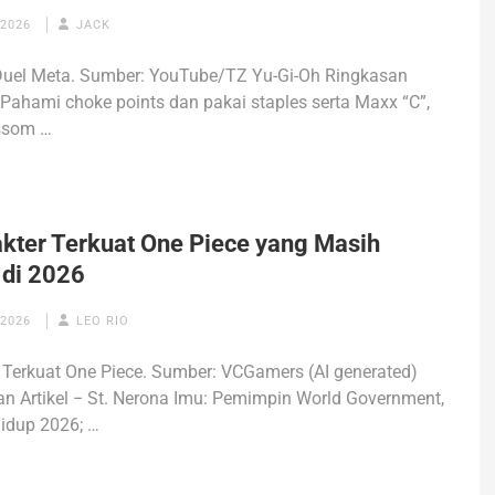
 2026
JACK
Duel Meta. Sumber: YouTube/TZ Yu-Gi-Oh Ringkasan
− Pahami choke points dan pakai staples serta Maxx “C”,
ssom …
akter Terkuat One Piece yang Masih
 di 2026
 2026
LEO RIO
 Terkuat One Piece. Sumber: VCGamers (AI generated)
n Artikel − St. Nerona Imu: Pemimpin World Government,
hidup 2026; …