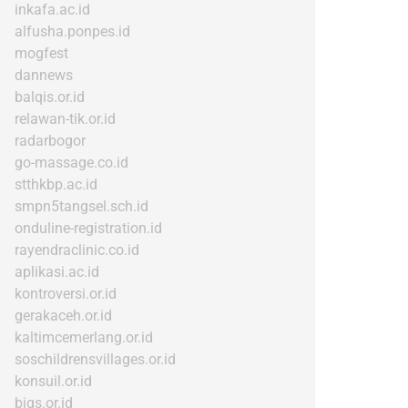
inkafa.ac.id
alfusha.ponpes.id
mogfest
dannews
balqis.or.id
relawan-tik.or.id
radarbogor
go-massage.co.id
stthkbp.ac.id
smpn5tangsel.sch.id
onduline-registration.id
rayendraclinic.co.id
aplikasi.ac.id
kontroversi.or.id
gerakaceh.or.id
kaltimcemerlang.or.id
soschildrensvillages.or.id
konsuil.or.id
bigs.or.id