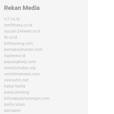
Rekan Media
tv7.co.id
zenfitness.co.id
suzuki-2wheels.or.id
tki.or.id
beritasiang.com
beritabolaharian.com
topreneur.id
pejuangkerja.com
newsfortoday.org
ventstimenews.com
newsafric.net
kabar berita
berita printing
infoseputarlarangan.com
berita islam
beritakini