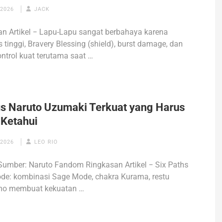
 2026
JACK
n Artikel − Lapu-Lapu sangat berbahaya karena
s tinggi, Bravery Blessing (shield), burst damage, dan
ntrol kuat terutama saat …
us Naruto Uzumaki Terkuat yang Harus
Ketahui
 2026
LEO RIO
Sumber: Naruto Fandom Ringkasan Artikel − Six Paths
de: kombinasi Sage Mode, chakra Kurama, restu
o membuat kekuatan …