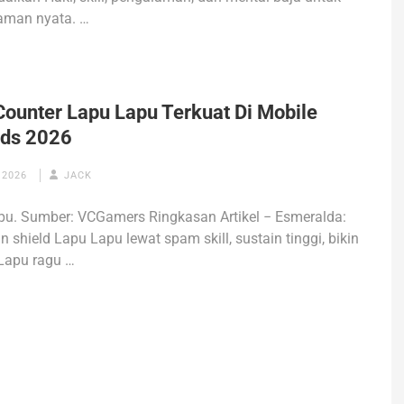
aman nyata. …
Counter Lapu Lapu Terkuat Di Mobile
ds 2026
 2026
JACK
pu. Sumber: VCGamers Ringkasan Artikel − Esmeralda:
shield Lapu Lapu lewat spam skill, sustain tinggi, bikin
Lapu ragu …