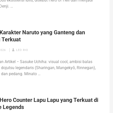
s eksistensi iblis, disebut Hero of Hell dan menjadi
Denji. …
 Karakter Naruto yang Ganteng dan
g Terkuat
2026
LEO RIO
n Artikel − Sasuke Uchiha: visual cool, ambisi balas
dojutsu legendaris (Sharingan, Mangekyō, Rinnegan),
ir dan pedang. Minato …
 Hero Counter Lapu Lapu yang Terkuat di
e Legends