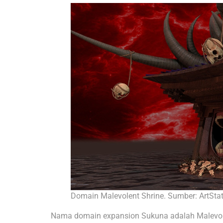
Domain Malevolent Shrine. Sumber: ArtSta
Nama domain expansion Sukuna adalah Malevol