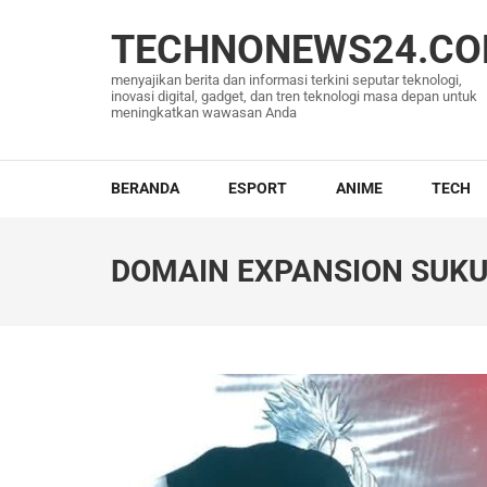
Lompat
ke
TECHNONEWS24.C
konten
menyajikan berita dan informasi terkini seputar teknologi,
(Tekan
inovasi digital, gadget, dan tren teknologi masa depan untuk
meningkatkan wawasan Anda
Enter)
BERANDA
ESPORT
ANIME
TECH
DOMAIN EXPANSION SUKUN