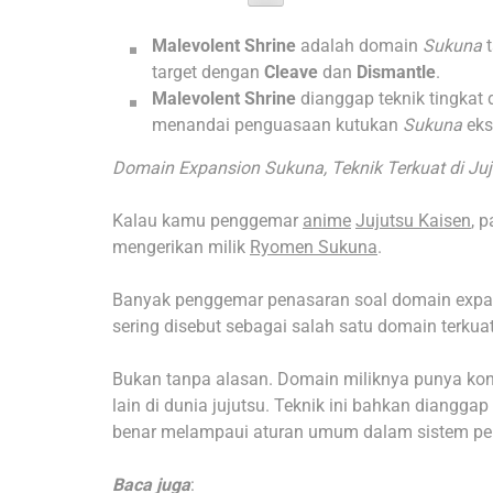
Malevolent Shrine
adalah domain
Sukuna
t
target dengan
Cleave
dan
Dismantle
.
Malevolent Shrine
dianggap teknik tingka
menandai penguasaan kutukan
Sukuna
eks
Domain Expansion Sukuna, Teknik Terkuat di Juj
Kalau kamu penggemar
anime
Jujutsu Kaisen
, 
mengerikan milik
Ryomen Sukuna
.
Banyak penggemar penasaran soal domain expans
sering disebut sebagai salah satu domain terkuat
Bukan tanpa alasan. Domain miliknya punya ko
lain di dunia jujutsu. Teknik ini bahkan dianggap
benar melampaui aturan umum dalam sistem perta
Baca juga
: