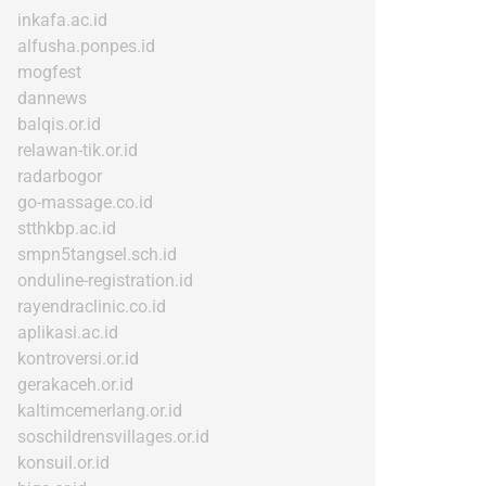
inkafa.ac.id
alfusha.ponpes.id
mogfest
dannews
balqis.or.id
relawan-tik.or.id
radarbogor
go-massage.co.id
stthkbp.ac.id
smpn5tangsel.sch.id
onduline-registration.id
rayendraclinic.co.id
aplikasi.ac.id
kontroversi.or.id
gerakaceh.or.id
kaltimcemerlang.or.id
soschildrensvillages.or.id
konsuil.or.id