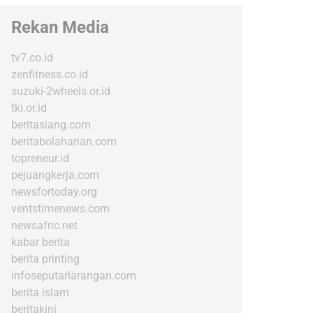
Rekan Media
tv7.co.id
zenfitness.co.id
suzuki-2wheels.or.id
tki.or.id
beritasiang.com
beritabolaharian.com
topreneur.id
pejuangkerja.com
newsfortoday.org
ventstimenews.com
newsafric.net
kabar berita
berita printing
infoseputarlarangan.com
berita islam
beritakini