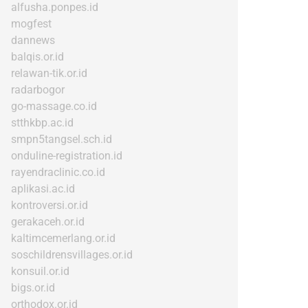
alfusha.ponpes.id
mogfest
dannews
balqis.or.id
relawan-tik.or.id
radarbogor
go-massage.co.id
stthkbp.ac.id
smpn5tangsel.sch.id
onduline-registration.id
rayendraclinic.co.id
aplikasi.ac.id
kontroversi.or.id
gerakaceh.or.id
kaltimcemerlang.or.id
soschildrensvillages.or.id
konsuil.or.id
bigs.or.id
orthodox.or.id