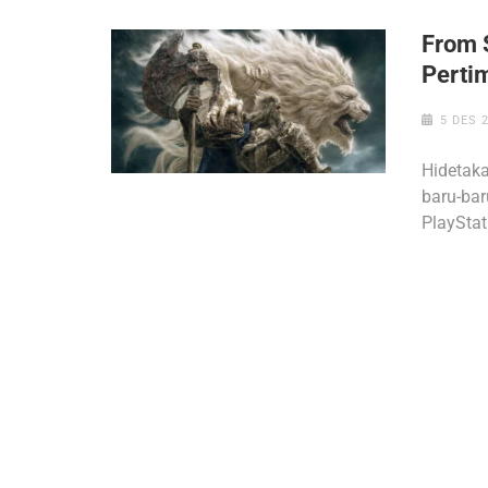
From 
Perti
5 DES 
Hidetaka
baru-bar
PlayStat