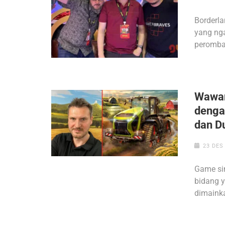
Borderla
yang ng
peromba
Wawan
denga
dan D
23 DES
Game si
bidang y
dimaink