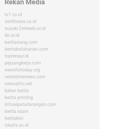
Rekan Media
tv7.co.id
zenfitness.co.id
suzuki-2wheels.or.id
tki.or.id
beritasiang.com
beritabolaharian.com
topreneur.id
pejuangkerja.com
newsfortoday.org
ventstimenews.com
newsafric.net
kabar berita
berita printing
infoseputarlarangan.com
berita islam
beritakini
inkafa.ac.id