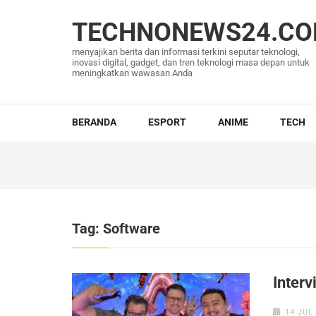
Lompat
ke
TECHNONEWS24.C
konten
menyajikan berita dan informasi terkini seputar teknologi,
(Tekan
inovasi digital, gadget, dan tren teknologi masa depan untuk
meningkatkan wawasan Anda
Enter)
BERANDA
ESPORT
ANIME
TECH
Tag:
Software
Inter
14 JUL