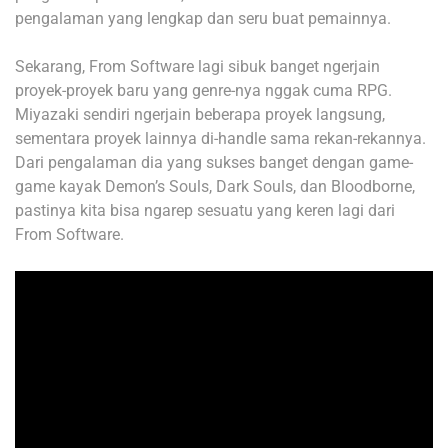
pengalaman yang lengkap dan seru buat pemainnya.
Sekarang, From Software lagi sibuk banget ngerjain
proyek-proyek baru yang genre-nya nggak cuma RPG.
Miyazaki sendiri ngerjain beberapa proyek langsung,
sementara proyek lainnya di-handle sama rekan-rekannya.
Dari pengalaman dia yang sukses banget dengan game-
game kayak Demon’s Souls, Dark Souls, dan Bloodborne,
pastinya kita bisa ngarep sesuatu yang keren lagi dari
From Software.