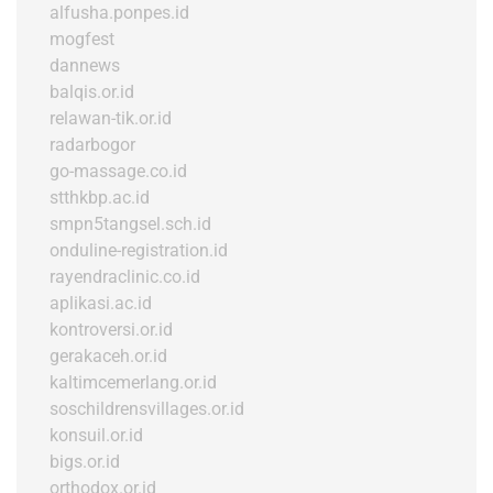
alfusha.ponpes.id
mogfest
dannews
balqis.or.id
relawan-tik.or.id
radarbogor
go-massage.co.id
stthkbp.ac.id
smpn5tangsel.sch.id
onduline-registration.id
rayendraclinic.co.id
aplikasi.ac.id
kontroversi.or.id
gerakaceh.or.id
kaltimcemerlang.or.id
soschildrensvillages.or.id
konsuil.or.id
bigs.or.id
orthodox.or.id