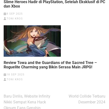
Slime Heroes Hadir di PlayStation, Setelah Eksklusif di PC
dan Xbox
8 SEP 2025
TONI KROS
Review Towa and the Guardians of the Sacred Tree –
Roguelite Charming yang Bikin Serasa Main JRPG!
18 SEP 2025
TONI KROS
Navigasi
Baru Dirilis, Website Infinity
World Collide Terbaru
pos
Nikki Sempat Kena Hack
Desember 2024
Oknum Fans Genshin