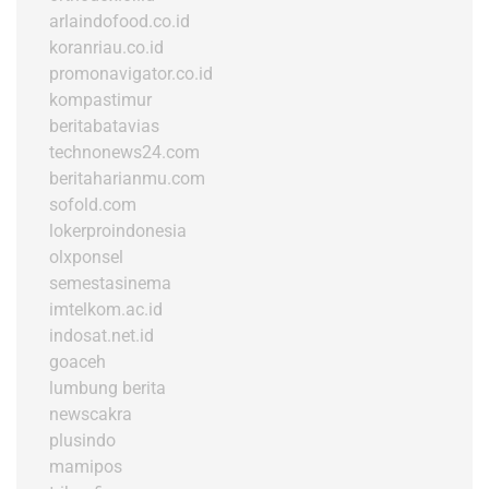
arlaindofood.co.id
koranriau.co.id
promonavigator.co.id
kompastimur
beritabatavias
technonews24.com
beritaharianmu.com
sofold.com
lokerproindonesia
olxponsel
semestasinema
imtelkom.ac.id
indosat.net.id
goaceh
lumbung berita
newscakra
plusindo
mamipos