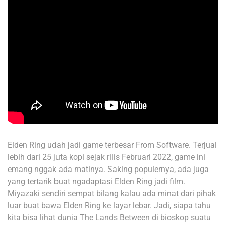
Elden Ring udah jadi game terbesar From Software. Terjual
lebih dari 25 juta kopi sejak rilis Februari 2022, game ini
emang nggak ada matinya. Saking populernya, ada juga
yang tertarik buat ngadaptasi Elden Ring jadi film.
Miyazaki sendiri sempat bilang kalau ada minat dari pihak
luar buat bawa Elden Ring ke layar lebar. Jadi, siapa tahu
kita bisa lihat dunia The Lands Between di bioskop suatu