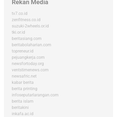
Rekan Media
tv7.co.id
zenfitness.co.id
suzuki-2wheels.or.id
tki.or.id
beritasiang.com
beritabolaharian.com
topreneur.id
pejuangkerja.com
newsfortoday.org
ventstimenews.com
newsafric.net
kabar berita
berita printing
infoseputarlarangan.com
berita islam
beritakini
inkafa.ac.id