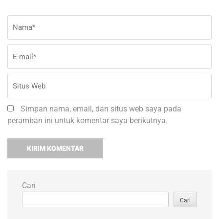
Nama
*
E-
Si
ma
W
Simpan nama, email, dan situs web saya pada
peramban ini untuk komentar saya berikutnya.
Cari
Cari