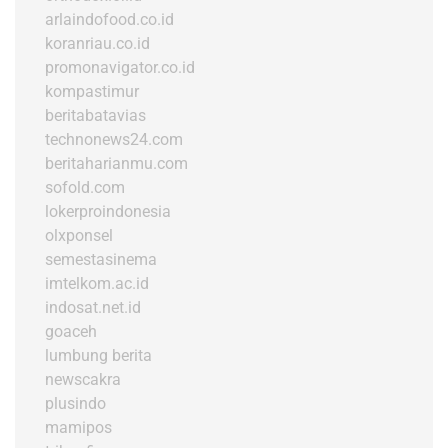
arlaindofood.co.id
koranriau.co.id
promonavigator.co.id
kompastimur
beritabatavias
technonews24.com
beritaharianmu.com
sofold.com
lokerproindonesia
olxponsel
semestasinema
imtelkom.ac.id
indosat.net.id
goaceh
lumbung berita
newscakra
plusindo
mamipos