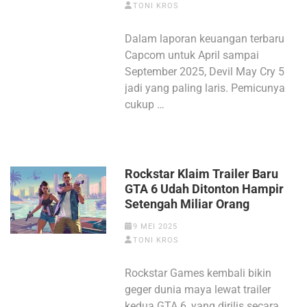
TONI KROS
Dalam laporan keuangan terbaru
Capcom untuk April sampai
September 2025, Devil May Cry 5
jadi yang paling laris. Pemicunya
cukup …
Rockstar Klaim Trailer Baru
GTA 6 Udah Ditonton Hampir
Setengah Miliar Orang
9 MEI 2025
TONI KROS
Rockstar Games kembali bikin
geger dunia maya lewat trailer
kedua GTA 6, yang dirilis secara