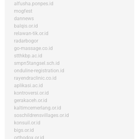
alfusha.ponpes.id
mogfest
dannews
balqis.or.id
relawan-tik.or.id
radarbogor
go-massage.co.id
stthkbp.ac.id
smpn5tangsel.sch.id
onduline-registration.id
rayendraclinic.co.id
aplikasi.ac.id
kontroversi.or.id
gerakaceh.or.id
kaltimcemerlang.or.id
soschildrensvillages.or.id
konsuil.or.id
bigs.or.id
orthodox.or.id