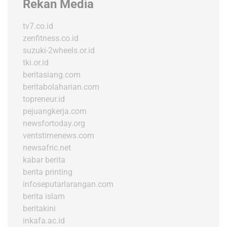
Rekan Media
tv7.co.id
zenfitness.co.id
suzuki-2wheels.or.id
tki.or.id
beritasiang.com
beritabolaharian.com
topreneur.id
pejuangkerja.com
newsfortoday.org
ventstimenews.com
newsafric.net
kabar berita
berita printing
infoseputarlarangan.com
berita islam
beritakini
inkafa.ac.id