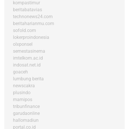
kompastimur
beritabatavias
technonews24.com
beritaharianmu.com
sofold.com
lokerproindonesia
olxponsel
semestasinema
imtelkom.ac.id
indosat.net.id
goaceh
lumbung berita
newscakra
plusindo
mamipos
tribunfinance
garudaonline
hallomadiun
portal.co.id