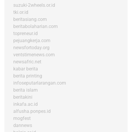
suzuki-2wheels.or.id
tki.or.id
beritasiang.com
beritabolaharian.com
topreneur.id
pejuangkerja.com
newsfortoday.org
ventstimenews.com
newsafric.net
kabar berita
berita printing
infoseputarlarangan.com
berita islam
beritakini
inkafa.ac.id
alfusha.ponpes.id
mogfest
dannews