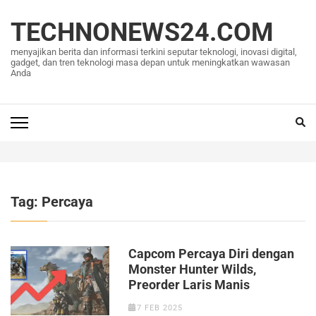
Lompat
ke
TECHNONEWS24.COM
konten
menyajikan berita dan informasi terkini seputar teknologi, inovasi digital,
(Tekan
gadget, dan tren teknologi masa depan untuk meningkatkan wawasan
Anda
Enter)
Tag:
Percaya
Capcom Percaya Diri dengan
Monster Hunter Wilds,
Preorder Laris Manis
7 FEB 2025