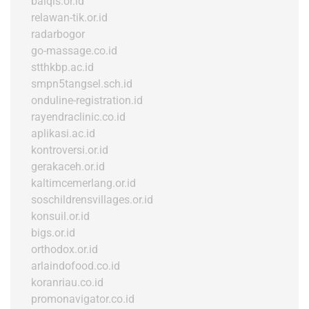
balqis.or.id
relawan-tik.or.id
radarbogor
go-massage.co.id
stthkbp.ac.id
smpn5tangsel.sch.id
onduline-registration.id
rayendraclinic.co.id
aplikasi.ac.id
kontroversi.or.id
gerakaceh.or.id
kaltimcemerlang.or.id
soschildrensvillages.or.id
konsuil.or.id
bigs.or.id
orthodox.or.id
arlaindofood.co.id
koranriau.co.id
promonavigator.co.id