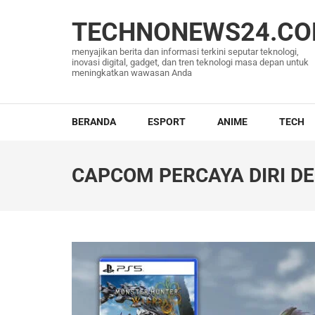
Lompat
ke
TECHNONEWS24.C
konten
menyajikan berita dan informasi terkini seputar teknologi,
(Tekan
inovasi digital, gadget, dan tren teknologi masa depan untuk
meningkatkan wawasan Anda
Enter)
BERANDA
ESPORT
ANIME
TECH
CAPCOM PERCAYA DIRI D