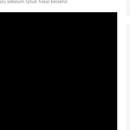
ru sebelum tahun fiskal berakhir.