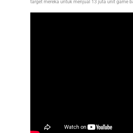
target mereka untuk menjual 13 juta unit game ba