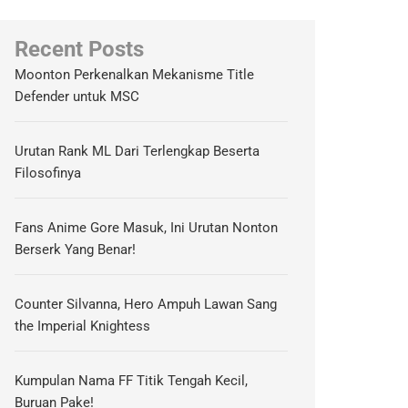
Recent Posts
Moonton Perkenalkan Mekanisme Title
Defender untuk MSC
Urutan Rank ML Dari Terlengkap Beserta
Filosofinya
Fans Anime Gore Masuk, Ini Urutan Nonton
Berserk Yang Benar!
Counter Silvanna, Hero Ampuh Lawan Sang
the Imperial Knightess
Kumpulan Nama FF Titik Tengah Kecil,
Buruan Pake!