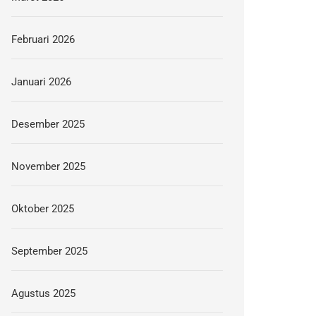
Februari 2026
Januari 2026
Desember 2025
November 2025
Oktober 2025
September 2025
Agustus 2025