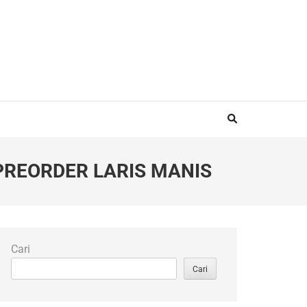
PREORDER LARIS MANIS
Cari
Cari