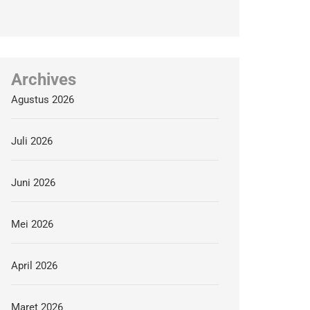
Archives
Agustus 2026
Juli 2026
Juni 2026
Mei 2026
April 2026
Maret 2026