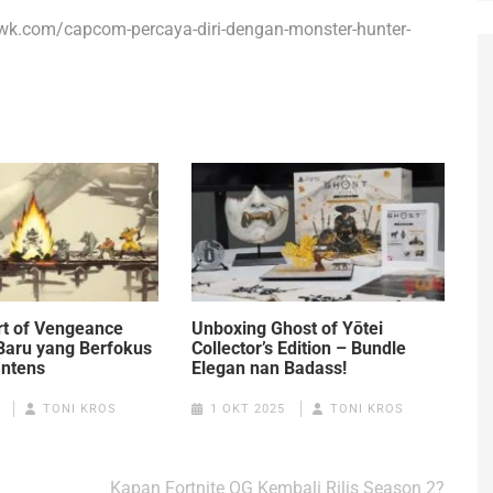
erwk.com/capcom-percaya-diri-dengan-monster-hunter-
rt of Vengeance
Unboxing Ghost of Yōtei
 Baru yang Berfokus
Collector’s Edition – Bundle
Intens
Elegan nan Badass!
TONI KROS
1 OKT 2025
TONI KROS
Kapan Fortnite OG Kembali Rilis Season 2?