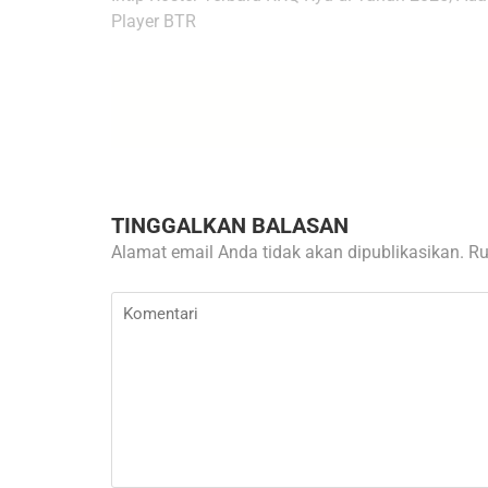
pos
Player BTR
TINGGALKAN BALASAN
Alamat email Anda tidak akan dipublikasikan.
Ru
Komentari