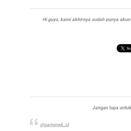
Hi guys, kami akhirnya sudah punya akun 
Jangan lupa untuk
@gamerwk_id