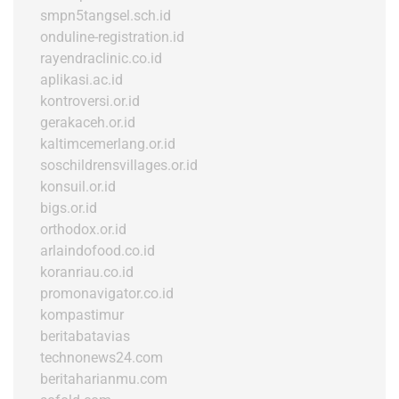
smpn5tangsel.sch.id
onduline-registration.id
rayendraclinic.co.id
aplikasi.ac.id
kontroversi.or.id
gerakaceh.or.id
kaltimcemerlang.or.id
soschildrensvillages.or.id
konsuil.or.id
bigs.or.id
orthodox.or.id
arlaindofood.co.id
koranriau.co.id
promonavigator.co.id
kompastimur
beritabatavias
technonews24.com
beritaharianmu.com