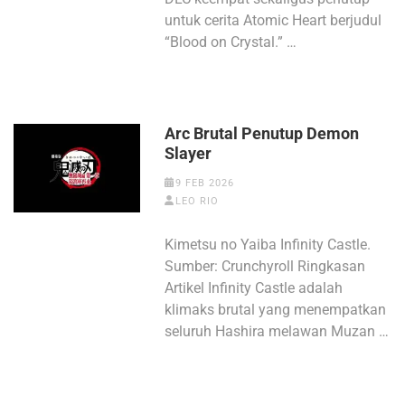
untuk cerita Atomic Heart berjudul
“Blood on Crystal.” …
Arc Brutal Penutup Demon
Slayer
9 FEB 2026
LEO RIO
Kimetsu no Yaiba Infinity Castle.
Sumber: Crunchyroll Ringkasan
Artikel Infinity Castle adalah
klimaks brutal yang menempatkan
seluruh Hashira melawan Muzan …