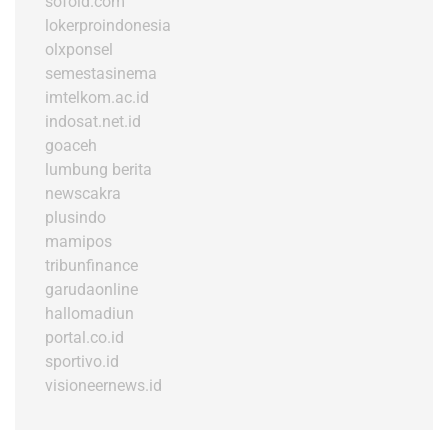
sofold.com
lokerproindonesia
olxponsel
semestasinema
imtelkom.ac.id
indosat.net.id
goaceh
lumbung berita
newscakra
plusindo
mamipos
tribunfinance
garudaonline
hallomadiun
portal.co.id
sportivo.id
visioneernews.id