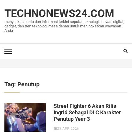
Lompat
ke
TECHNONEWS24.COM
konten
menyajikan berita dan informasi terkini seputar teknologi, inovasi digital,
(Tekan
gadget, dan tren teknologi masa depan untuk meningkatkan wawasan
Anda
Enter)
Tag:
Penutup
Street Fighter 6 Akan Rilis
Ingrid Sebagai DLC Karakter
Penutup Year 3
23 APR 2026