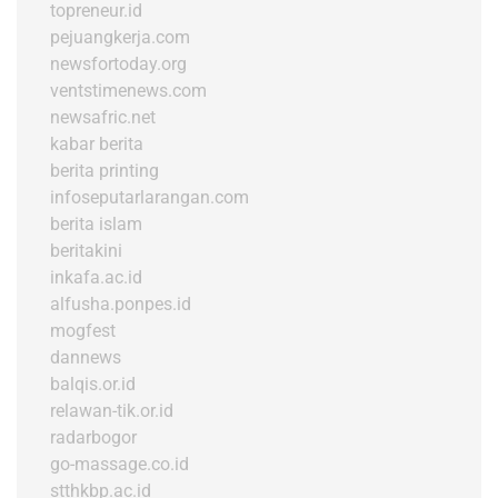
topreneur.id
pejuangkerja.com
newsfortoday.org
ventstimenews.com
newsafric.net
kabar berita
berita printing
infoseputarlarangan.com
berita islam
beritakini
inkafa.ac.id
alfusha.ponpes.id
mogfest
dannews
balqis.or.id
relawan-tik.or.id
radarbogor
go-massage.co.id
stthkbp.ac.id