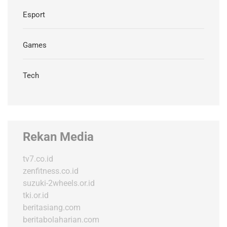
Esport
Games
Tech
Rekan Media
tv7.co.id
zenfitness.co.id
suzuki-2wheels.or.id
tki.or.id
beritasiang.com
beritabolaharian.com