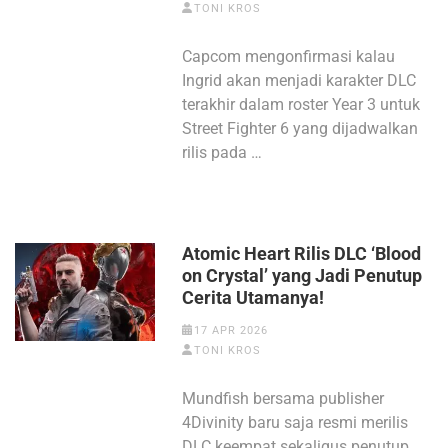
TONI KROS
Capcom mengonfirmasi kalau
Ingrid akan menjadi karakter DLC
terakhir dalam roster Year 3 untuk
Street Fighter 6 yang dijadwalkan
rilis pada …
Atomic Heart Rilis DLC ‘Blood
on Crystal’ yang Jadi Penutup
Cerita Utamanya!
17 APR 2026
TONI KROS
Mundfish bersama publisher
4Divinity baru saja resmi merilis
DLC keempat sekaligus penutup