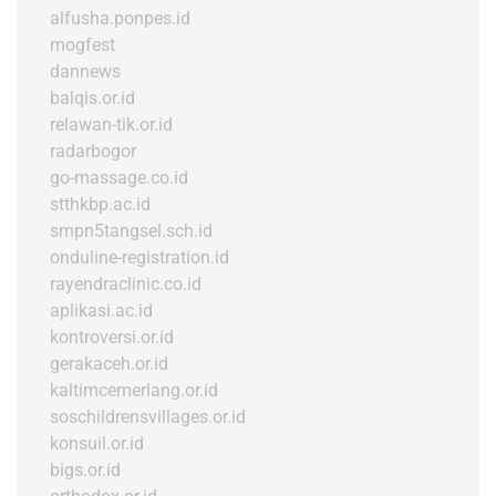
alfusha.ponpes.id
mogfest
dannews
balqis.or.id
relawan-tik.or.id
radarbogor
go-massage.co.id
stthkbp.ac.id
smpn5tangsel.sch.id
onduline-registration.id
rayendraclinic.co.id
aplikasi.ac.id
kontroversi.or.id
gerakaceh.or.id
kaltimcemerlang.or.id
soschildrensvillages.or.id
konsuil.or.id
bigs.or.id