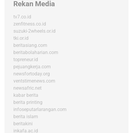
Rekan Media
tv7.co.id
zenfitness.co.id
suzuki-2wheels.or.id
tki.or.id
beritasiang.com
beritabolaharian.com
topreneur.id
pejuangkerja.com
newsfortoday.org
ventstimenews.com
newsafric.net
kabar berita
berita printing
infoseputarlarangan.com
berita islam
beritakini
inkafa.ac.id