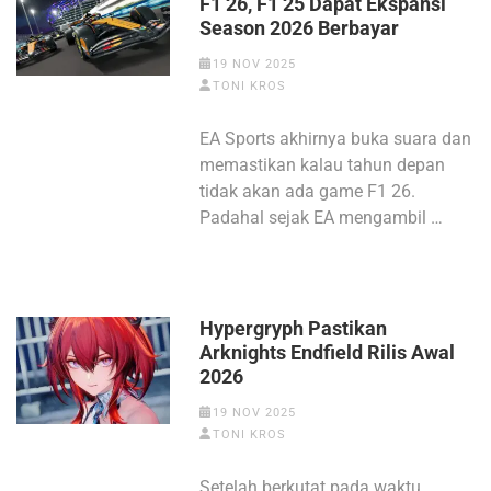
F1 26, F1 25 Dapat Ekspansi
Season 2026 Berbayar
19 NOV 2025
TONI KROS
EA Sports akhirnya buka suara dan
memastikan kalau tahun depan
tidak akan ada game F1 26.
Padahal sejak EA mengambil …
Hypergryph Pastikan
Arknights Endfield Rilis Awal
2026
19 NOV 2025
TONI KROS
Setelah berkutat pada waktu