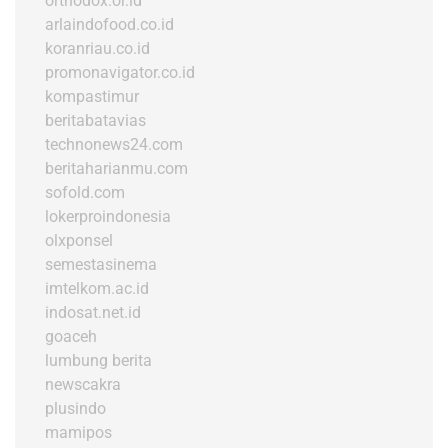
orthodox.or.id
arlaindofood.co.id
koranriau.co.id
promonavigator.co.id
kompastimur
beritabatavias
technonews24.com
beritaharianmu.com
sofold.com
lokerproindonesia
olxponsel
semestasinema
imtelkom.ac.id
indosat.net.id
goaceh
lumbung berita
newscakra
plusindo
mamipos