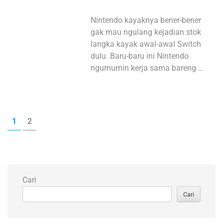
Nintendo kayaknya bener-bener
gak mau ngulang kejadian stok
langka kayak awal-awal Switch
dulu. Baru-baru ini Nintendo
ngumumin kerja sama bareng …
Paginasi
HALAMAN
HALAMAN
1
2
pos
Cari
Cari