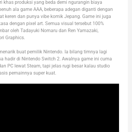
ri khas produksi yang beda demi ngurangin biaya
penuh ala game AAA, beberapa adegan diganti dengan
hat keren dan punya vibe komik Jepang. Game ini juga
kasa dengan pixel art. Semua visual tersebut 100%
mbar oleh Tadayuki Nomaru dan Ren Yamazaki,
ori Graphics.
enarik buat pemilik Nintendo. Ia bilang timnya lagi
a hadir di Nintendo Switch 2. Awalnya game ini cuma
an PC lewat Steam, tapi jelas rugi besar kalau studio
asis pemainnya super kuat.