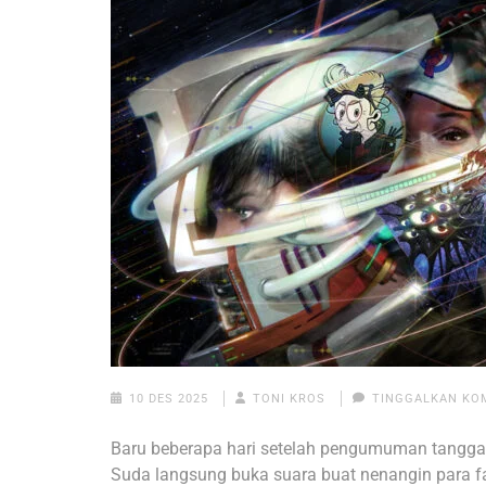
10 DES 2025
TONI KROS
TINGGALKAN KO
Baru beberapa hari setelah pengumuman tanggal r
Suda langsung buka suara buat nenangin para fa