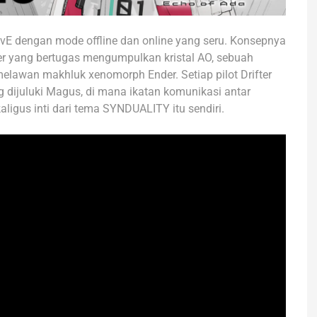
 dengan mode offline dan online yang seru. Konsepnya
er yang bertugas mengumpulkan kristal AO, sebuah
melawan makhluk xenomorph Ender. Setiap pilot Drifter
 dijuluki Magus, di mana ikatan komunikasi antar
ligus inti dari tema SYNDUALITY itu sendiri.