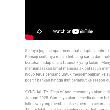
Serinya juga sempat mendapat adaptasi anime b
Konsep ceritanya masih terbilang sama dan mel
bertahan hidup di era futuristik yang kelam. Me
membinasakan umat manusia akibat racun memat
hidup terus berjuang untuk mengembalikan kej
positif bahkan hingga ikut berlanjut ke season d
SYNDUALITY: Echo of Ada rencananya akan dirili
Januari 2025. Gamenya akan tersedia dalam beb
istimewa yang memberi akses bermain selama sat
48 jam lebih awal ke seti network test terbarun