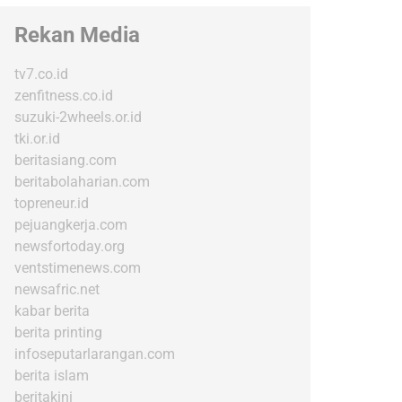
Rekan Media
tv7.co.id
zenfitness.co.id
suzuki-2wheels.or.id
tki.or.id
beritasiang.com
beritabolaharian.com
topreneur.id
pejuangkerja.com
newsfortoday.org
ventstimenews.com
newsafric.net
kabar berita
berita printing
infoseputarlarangan.com
berita islam
beritakini