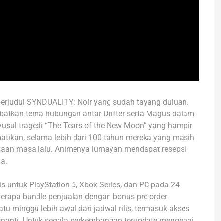
erjudul SYNDUALITY: Noir yang sudah tayang duluan.
ibatkan tema hubungan antar Drifter serta Magus dalam
nyusul tragedi “The Tears of the New Moon” yang hampir
ikan, selama lebih dari 100 tahun mereka yang masih
ayaan masa lalu. Animenya lumayan mendapat resepsi
ua.
s untuk PlayStation 5, Xbox Series, dan PC pada 24
erapa bundle penjualan dengan bonus pre-order
u minggu lebih awal dari jadwal rilis, termasuk akses
ya nanti. Untuk segala perkembangan terupdate mengenai