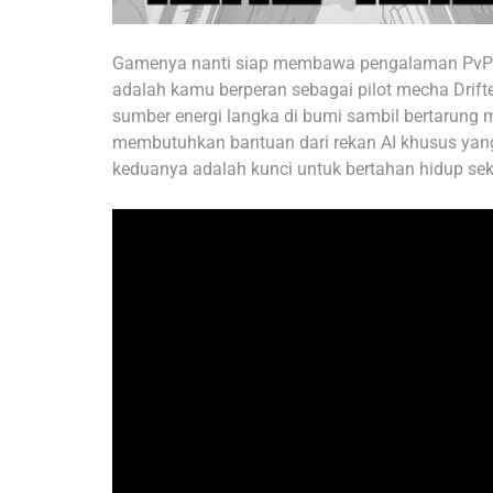
Gamenya nanti siap membawa pengalaman PvPvE
adalah kamu berperan sebagai pilot mecha Drift
sumber energi langka di bumi sambil bertarung 
membutuhkan bantuan dari rekan AI khusus yang
keduanya adalah kunci untuk bertahan hidup seka