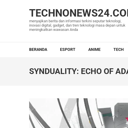
Lompat
ke
TECHNONEWS24.C
konten
menyajikan berita dan informasi terkini seputar teknologi,
(Tekan
inovasi digital, gadget, dan tren teknologi masa depan untuk
meningkatkan wawasan Anda
Enter)
BERANDA
ESPORT
ANIME
TECH
SYNDUALITY: ECHO OF A