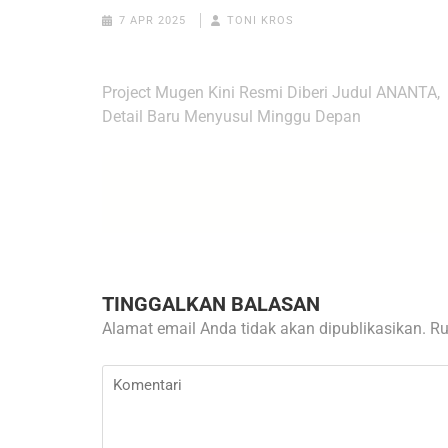
7 APR 2025
TONI KROS
Navigasi
Project Mugen Kini Resmi Diberi Judul ANANTA,
pos
Detail Baru Menyusul Minggu Depan
TINGGALKAN BALASAN
Alamat email Anda tidak akan dipublikasikan.
Ru
Komentari