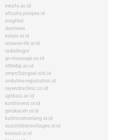
inkafa.ac.id
alfusha.ponpes.id
mogfest
dannews
balqis.or.id
relawan-tik.or.id
radarbogor
go-massage.co.id
stthkbp.ac.id
smpn5tangsel.sch.id
onduline-registration.id
rayendraclinic.co.id
aplikasi.ac.id
kontroversi.or.id
gerakaceh.or.id
kaltimcemerlang.or.id
soschildrensvillages.or.id
konsuil.or.id