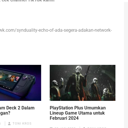
erwk.com/synduality-echo-of-ada-segera-adakan-network-
am Deck 2 Dalam
PlayStation Plus Umumkan
gan?
Lineup Game Utama untuk
Februari 2024
5
TONI KROS