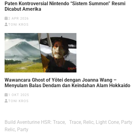
Paten Kontroversial Nintendo “Sistem Summon” Resmi
Dicabut Amerika
2 APR 2026
TONI KROS
Wawancara Ghost of Yōtei dengan Joanna Wang –
Menyulam Balas Dendam dan Keindahan Alam Hokkaido
1 OKT 2025
TONI KROS
Navigasi
Build Aventurine HSR: Trace,
Trace, Relic, Light Cone, Party
pos
Relic, Party