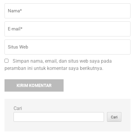
Nama
*
E-
Si
ma
W
Simpan nama, email, dan situs web saya pada
peramban ini untuk komentar saya berikutnya.
Cari
Cari