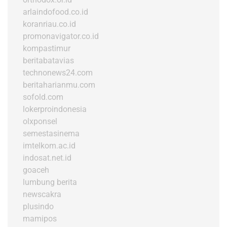
arlaindofood.co.id
koranriau.co.id
promonavigator.co.id
kompastimur
beritabatavias
technonews24.com
beritaharianmu.com
sofold.com
lokerproindonesia
olxponsel
semestasinema
imtelkom.ac.id
indosat.net.id
goaceh
lumbung berita
newscakra
plusindo
mamipos