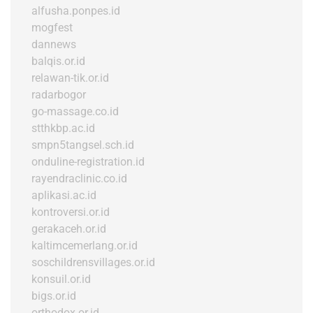
alfusha.ponpes.id
mogfest
dannews
balqis.or.id
relawan-tik.or.id
radarbogor
go-massage.co.id
stthkbp.ac.id
smpn5tangsel.sch.id
onduline-registration.id
rayendraclinic.co.id
aplikasi.ac.id
kontroversi.or.id
gerakaceh.or.id
kaltimcemerlang.or.id
soschildrensvillages.or.id
konsuil.or.id
bigs.or.id
orthodox.or.id