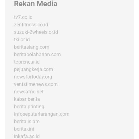
Rekan Media
tv7.co.id
zenfitness.co.id
suzuki-2wheels.or.id
tki.or.id
beritasiang.com
beritabolaharian.com
topreneur.id
pejuangkerja.com
newsfortoday.org
ventstimenews.com
newsafric.net
kabar berita
berita printing
infoseputarlarangan.com
berita islam
beritakini
inkafa.ac.id