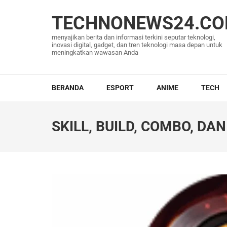
Lompat
ke
TECHNONEWS24.C
konten
menyajikan berita dan informasi terkini seputar teknologi,
(Tekan
inovasi digital, gadget, dan tren teknologi masa depan untuk
meningkatkan wawasan Anda
Enter)
BERANDA
ESPORT
ANIME
TECH
SKILL, BUILD, COMBO, DA