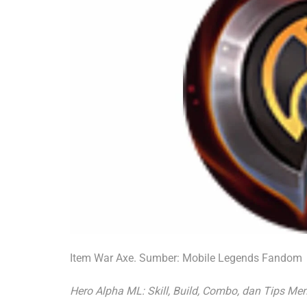
Item War Axe. Sumber: Mobile Legends Fandom
Hero Alpha ML: Skill, Build, Combo, dan Tips M