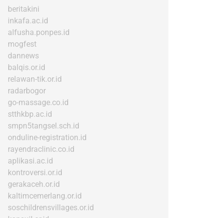
beritakini
inkafa.ac.id
alfusha.ponpes.id
mogfest
dannews
balqis.or.id
relawan-tik.or.id
radarbogor
go-massage.co.id
stthkbp.ac.id
smpn5tangsel.sch.id
onduline-registration.id
rayendraclinic.co.id
aplikasi.ac.id
kontroversi.or.id
gerakaceh.or.id
kaltimcemerlang.or.id
soschildrensvillages.or.id