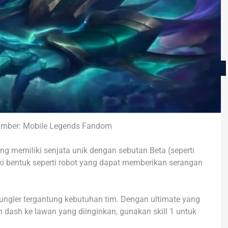
 Sumber: Mobile Legends Fandom
ng memiliki senjata unik dengan sebutan Beta (seperti
iliki bentuk seperti robot yang dapat memberikan serangan
jungler tergantung kebutuhan tim. Dengan ultimate yang
dash ke lawan yang diinginkan, gunakan skill 1 untuk