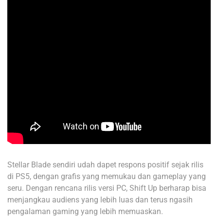
Stellar Blade sendiri udah dapet respons positif sejak rilis
di PS5, dengan grafis yang memukau dan gameplay yang
seru. Dengan rencana rilis versi PC, Shift Up berharap bisa
menjangkau audiens yang lebih luas dan terus ngasih
pengalaman gaming yang lebih memuaskan.