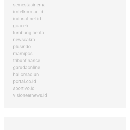
semestasinema
imtelkom.ac.id
indosat.net.id
goaceh
lumbung berita
newscakra
plusindo
mamipos
tribunfinance
garudaonline
hallomadiun
portal.co.id
sportivo.id
visioneernews.id