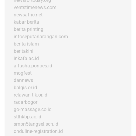
newsfortoday.org
ventstimenews.com
newsafric.net
kabar berita
berita printing
infoseputarlarangan.com
berita islam
beritakini
inkafa.ac.id
alfusha.ponpes.id
mogfest
dannews
balqis.or.id
relawan-tik.or.id
radarbogor
go-massage.co.id
stthkbp.ac.id
smpn5tangsel.sch.id
onduline-registration.id