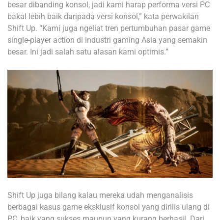
besar dibanding konsol, jadi kami harap performa versi PC
bakal lebih baik daripada versi konsol,” kata perwakilan
Shift Up. “Kami juga ngeliat tren pertumbuhan pasar game
single-player action di industri gaming Asia yang semakin
besar. Ini jadi salah satu alasan kami optimis.”
Shift Up juga bilang kalau mereka udah menganalisis
berbagai kasus game eksklusif konsol yang dirilis ulang di
PC, baik yang sukses maupun yang kurang berhasil. Dari