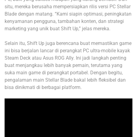
situ, mereka berusaha mempersiapkan rilis versi PC Stellar
Blade dengan matang. “Kami siapin optimasi, peningkatan
kenyamanan pengguna, tambahan konten, dan strategi
marketing yang unik buat Shift Up,” jelas mereka.
Selain itu, Shift Up juga berencana buat memastikan game
ini bisa berjalan lancar di perangkat PC ultra-mobile kayak
Steam Deck atau Asus ROG Ally. Ini jadi langkah penting
buat menjangkau lebih banyak pemain, terutama yang
suka main game di perangkat portabel. Dengan begitu,
pengalaman main Stellar Blade bakal lebih fleksibel dan
bisa dinikmati di berbagai platform.