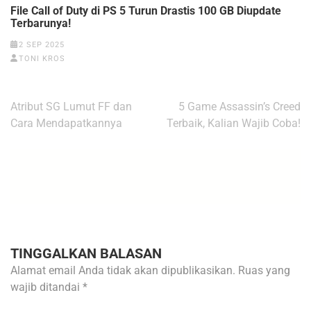
File Call of Duty di PS 5 Turun Drastis 100 GB Diupdate
Terbarunya!
2 SEP 2025
TONI KROS
Navigasi
Atribut SG Lumut FF dan
5 Game Assassin’s Creed
pos
Cara Mendapatkannya
Terbaik, Kalian Wajib Coba!
TINGGALKAN BALASAN
Alamat email Anda tidak akan dipublikasikan.
Ruas yang
wajib ditandai
*