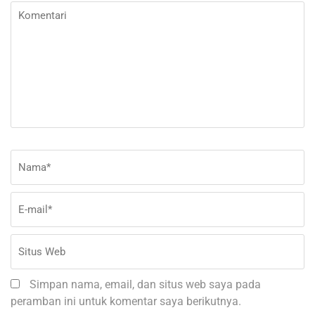
Komentari
Nama
*
E-
Si
ma
W
Simpan nama, email, dan situs web saya pada
peramban ini untuk komentar saya berikutnya.