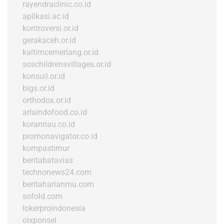
rayendraclinic.co.id
aplikasi.ac.id
kontroversi.or.id
gerakaceh.or.id
kaltimcemerlang.or.id
soschildrensvillages.or.id
konsuil.or.id
bigs.or.id
orthodox.or.id
arlaindofood.co.id
koranriau.co.id
promonavigator.co.id
kompastimur
beritabatavias
technonews24.com
beritaharianmu.com
sofold.com
lokerproindonesia
olxponsel