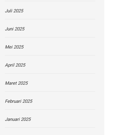
Juli 2025
Juni 2025
Mei 2025
April 2025
Maret 2025
Februari 2025
Januari 2025