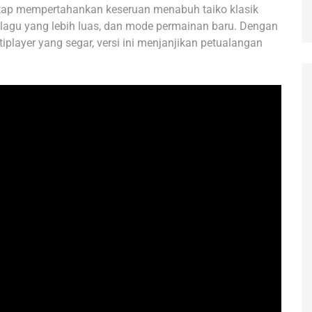
i tetap mempertahankan keseruan menabuh taiko klasik
 lagu yang lebih luas, dan mode permainan baru. Dengan
player yang segar, versi ini menjanjikan petualangan