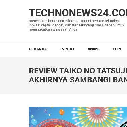
Lompat
ke
TECHNONEWS24.C
konten
menyajikan berita dan informasi terkini seputar teknologi,
(Tekan
inovasi digital, gadget, dan tren teknologi masa depan untuk
meningkatkan wawasan Anda
Enter)
BERANDA
ESPORT
ANIME
TECH
REVIEW TAIKO NO TATSU
AKHIRNYA SAMBANGI BA