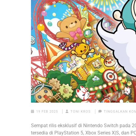
19 FEB 2025
TONI KROS
TINGGALKAN KO
Sempat rilis eksklusif di Nintendo Switch pada 2
tersedia di PlayStation 5, Xbox Series X|S, dan 