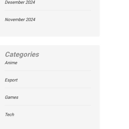
Desember 2024
November 2024
Categories
Anime
Esport
Games
Tech