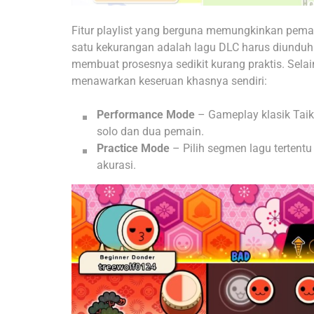
Fitur playlist yang berguna memungkinkan pem
satu kekurangan adalah lagu DLC harus diunduh 
membuat prosesnya sedikit kurang praktis. Sel
menawarkan keseruan khasnya sendiri:
Performance Mode
– Gameplay klasik Tai
solo dan dua pemain.
Practice Mode
– Pilih segmen lagu tertentu
akurasi.