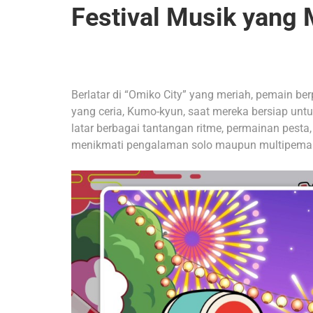
Festival Musik yang
Berlatar di “Omiko City” yang meriah, pemain be
yang ceria, Kumo-kyun, saat mereka bersiap untu
latar berbagai tantangan ritme, permainan pest
menikmati pengalaman solo maupun multipemai