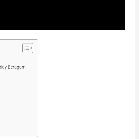
play Beragam