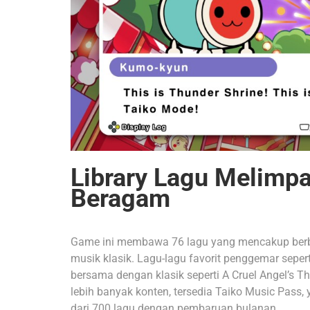
Library Lagu Melimp
Beragam
Game ini membawa 76 lagu yang mencakup berbag
musik klasik. Lagu-lagu favorit penggemar sepert
bersama dengan klasik seperti A Cruel Angel’s T
lebih banyak konten, tersedia Taiko Music Pass,
dari 700 lagu dengan pembaruan bulanan.