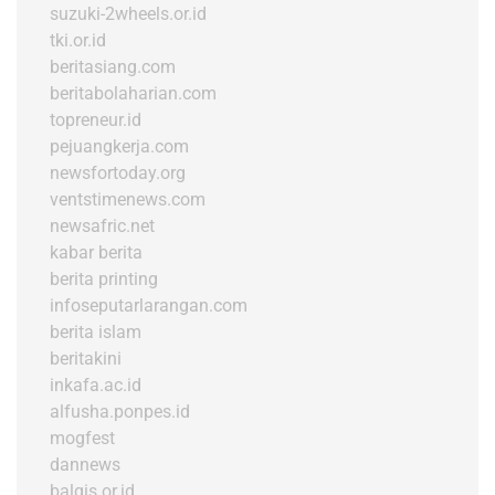
suzuki-2wheels.or.id
tki.or.id
beritasiang.com
beritabolaharian.com
topreneur.id
pejuangkerja.com
newsfortoday.org
ventstimenews.com
newsafric.net
kabar berita
berita printing
infoseputarlarangan.com
berita islam
beritakini
inkafa.ac.id
alfusha.ponpes.id
mogfest
dannews
balqis.or.id