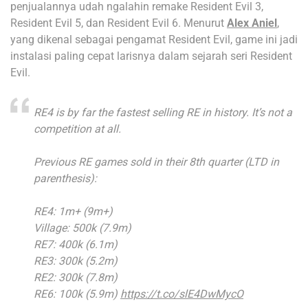
penjualannya udah ngalahin remake Resident Evil 3,
Resident Evil 5, dan Resident Evil 6. Menurut
Alex Aniel
,
yang dikenal sebagai pengamat Resident Evil, game ini jadi
instalasi paling cepat larisnya dalam sejarah seri Resident
Evil.
RE4 is by far the fastest selling RE in history. It’s not a
competition at all.
Previous RE games sold in their 8th quarter (LTD in
parenthesis):
RE4: 1m+ (9m+)
Village: 500k (7.9m)
RE7: 400k (6.1m)
RE3: 300k (5.2m)
RE2: 300k (7.8m)
RE6: 100k (5.9m)
https://t.co/slE4DwMycO