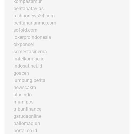
kompastimur
beritabatavias
technonews24.com
beritaharianmu.com
sofold.com
lokerproindonesia
olxponsel
semestasinema
imtelkom.ac.id
indosat.net.id
goaceh
lumbung berita
newscakra
plusindo
mamipos
tribunfinance
garudaonline
hallomadiun
portal.co.id