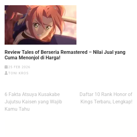
Review Tales of Berseria Remastered – Nilai Jual yang
Cuma Menonjol di Harga!
25 FEB 2026
TONI KROS
Navigasi
6 Fakta Atsuya Kusakabe
Daftar 10 Rank Honor of
pos
Jujutsu Kaisen yang Wajib
Kings Terbaru, Lengkap!
Kamu Tahu