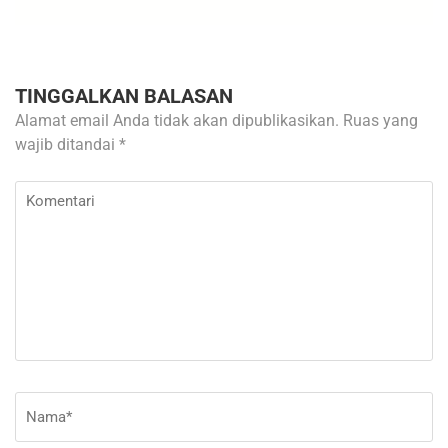
TINGGALKAN BALASAN
Alamat email Anda tidak akan dipublikasikan.
Ruas yang
wajib ditandai
*
Komentari
Nama
*
E-
Si
ma
W