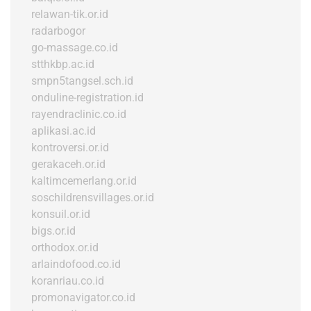
relawan-tik.or.id
radarbogor
go-massage.co.id
stthkbp.ac.id
smpn5tangsel.sch.id
onduline-registration.id
rayendraclinic.co.id
aplikasi.ac.id
kontroversi.or.id
gerakaceh.or.id
kaltimcemerlang.or.id
soschildrensvillages.or.id
konsuil.or.id
bigs.or.id
orthodox.or.id
arlaindofood.co.id
koranriau.co.id
promonavigator.co.id