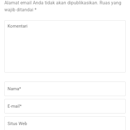
Alamat email Anda tidak akan dipublikasikan.
Ruas yang
wajib ditandai
*
Komentari
Nama
*
E-
Si
ma
W