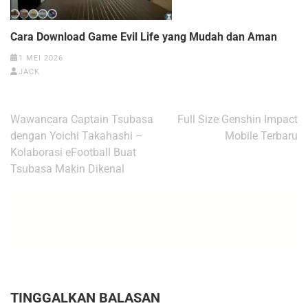
Cara Download Game Evil Life yang Mudah dan Aman
1 MEI 2026
JACK
Navigasi
Wawancara Captain Tsubasa
Full Size Genshin Impact
pos
dengan Yoichi Takahashi –
Mobile Terbaru
Kolaborasi eFootball Buat
Tsubasa Makin Dikenal
TINGGALKAN BALASAN