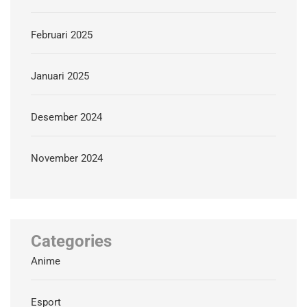
Februari 2025
Januari 2025
Desember 2024
November 2024
Categories
Anime
Esport