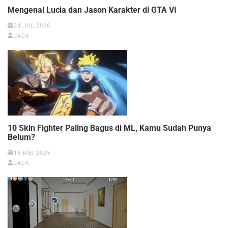
Mengenal Lucia dan Jason Karakter di GTA VI
24 JUL 2026
JACK
10 Skin Fighter Paling Bagus di ML, Kamu Sudah Punya
Belum?
16 MEI 2025
JACK