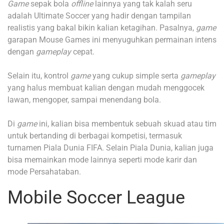
Game
sepak bola
offline
lainnya yang tak kalah seru
adalah Ultimate Soccer yang hadir dengan tampilan
realistis yang bakal bikin kalian ketagihan. Pasalnya,
game
garapan Mouse Games ini menyuguhkan permainan intens
dengan
gameplay
cepat.
Selain itu, kontrol
game
yang cukup simple serta
gameplay
yang halus membuat kalian dengan mudah menggocek
lawan, mengoper, sampai menendang bola.
Di
game
ini, kalian bisa membentuk sebuah skuad atau tim
untuk bertanding di berbagai kompetisi, termasuk
turnamen Piala Dunia FIFA. Selain Piala Dunia, kalian juga
bisa memainkan mode lainnya seperti mode karir dan
mode Persahataban.
Mobile Soccer League