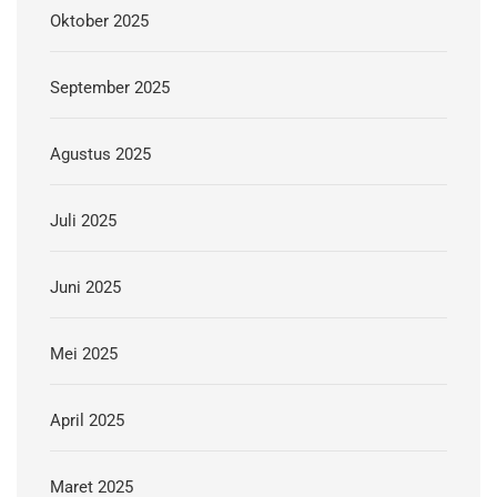
Oktober 2025
September 2025
Agustus 2025
Juli 2025
Juni 2025
Mei 2025
April 2025
Maret 2025