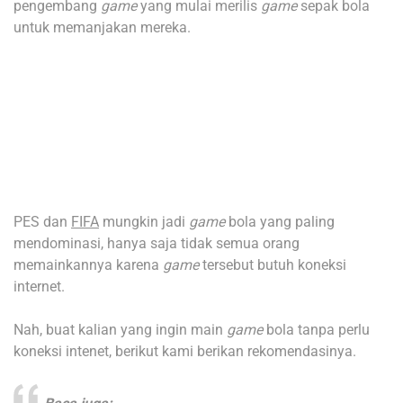
pengembang
game
yang mulai merilis
game
sepak bola
untuk memanjakan mereka.
PES dan
FIFA
mungkin jadi
game
bola yang paling
mendominasi, hanya saja tidak semua orang
memainkannya karena
game
tersebut butuh koneksi
internet.
Nah, buat kalian yang ingin main
game
bola tanpa perlu
koneksi intenet, berikut kami berikan rekomendasinya.