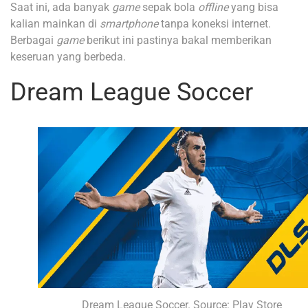
Saat ini, ada banyak
game
sepak bola
offline
yang bisa
kalian mainkan di
smartphone
tanpa koneksi internet.
Berbagai
game
berikut ini pastinya bakal memberikan
keseruan yang berbeda.
Dream League Soccer
Dream League Soccer. Source: Play Store