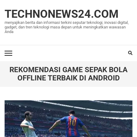
Lompat
ke
TECHNONEWS24.COM
konten
menyajikan berita dan informasi terkini seputar teknologi, inovasi digital,
(Tekan
gadget, dan tren teknologi masa depan untuk meningkatkan wawasan
Anda
Enter)
REKOMENDASI GAME SEPAK BOLA
OFFLINE TERBAIK DI ANDROID