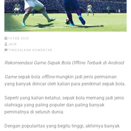
14 FEB 2025
JACK
TINGGALKAN KOMENTAR
Rekomendasi Game Sepak Bola Offline Terbaik di Android
Game
sepak bola
offline
mungkin jadi jenis permainan
yang banyak diincar oleh kalian para penikmat sepak bola.
Seperti yang kalian ketahui, sepak bola memang jadi jenis
olahraga yang paling populer dan paling banyak
peminatnya di seluruh dunia.
Dengan popularitas yang begitu tinggi, akhirnya banyak