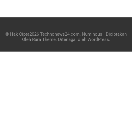
© Hak Cipta2026
Technonews24.com
.
Numinous | Diciptakan
Oleh
Rara Theme
. Ditenagai oleh
WordPress
.