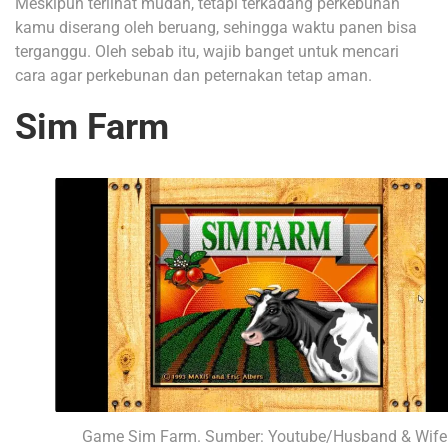
Meskipun terlihat mudah, tetapi terkadang perkebunan
kamu diserang oleh beruang, sehingga waktu panen bisa
terganggu. Oleh sebab itu, wajib banget untuk mencari
cara agar perkebunan dan peternakan tetap aman.
Sim Farm
Game Sim Farm. Sumber: Youtube/Husband & Wife