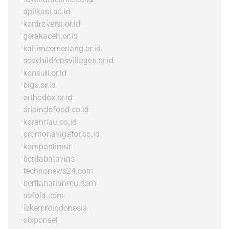
aplikasi.ac.id
kontroversi.or.id
gerakaceh.or.id
kaltimcemerlang.or.id
soschildrensvillages.or.id
konsuil.or.id
bigs.or.id
orthodox.or.id
arlaindofood.co.id
koranriau.co.id
promonavigator.co.id
kompastimur
beritabatavias
technonews24.com
beritaharianmu.com
sofold.com
lokerproindonesia
olxponsel