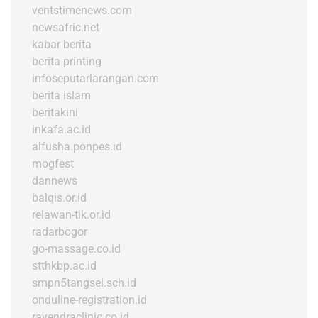
ventstimenews.com
newsafric.net
kabar berita
berita printing
infoseputarlarangan.com
berita islam
beritakini
inkafa.ac.id
alfusha.ponpes.id
mogfest
dannews
balqis.or.id
relawan-tik.or.id
radarbogor
go-massage.co.id
stthkbp.ac.id
smpn5tangsel.sch.id
onduline-registration.id
rayendraclinic.co.id