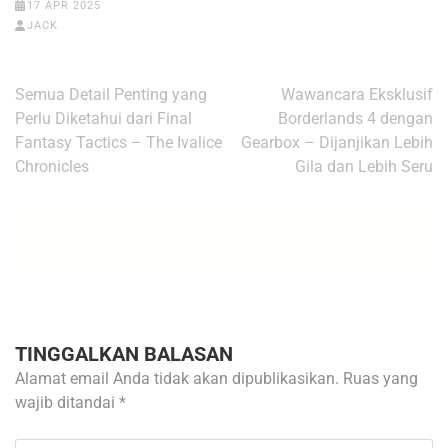
17 APR 2025
JACK
Navigasi
Semua Detail Penting yang
Wawancara Eksklusif
pos
Perlu Diketahui dari Final
Borderlands 4 dengan
Fantasy Tactics – The Ivalice
Gearbox – Dijanjikan Lebih
Chronicles
Gila dan Lebih Seru
TINGGALKAN BALASAN
Alamat email Anda tidak akan dipublikasikan.
Ruas yang
wajib ditandai
*