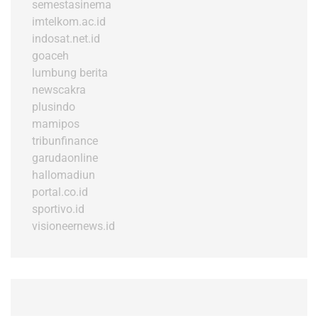
semestasinema
imtelkom.ac.id
indosat.net.id
goaceh
lumbung berita
newscakra
plusindo
mamipos
tribunfinance
garudaonline
hallomadiun
portal.co.id
sportivo.id
visioneernews.id