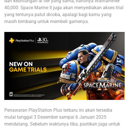
dari keuntungan di tier yang sama, nantinya Warhammer
40,000: Space Marine II juga akan menyediakan akses trial
yang tentunya patut dicoba, apalagi bagi kamu yang
masih bimbang untuk membeli gamenya.
Penawaran PlayStation Plus terbaru ini akan tersedia
mulai tanggal 3 Desember sampai 6 Januari 2025
mendatang. Sebelum waktunya tiba, pastikan juga untuk