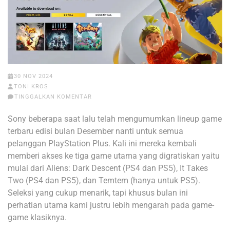
30 NOV 2024
TONI KROS
TINGGALKAN KOMENTAR
Sony beberapa saat lalu telah mengumumkan lineup game
terbaru edisi bulan Desember nanti untuk semua
pelanggan PlayStation Plus. Kali ini mereka kembali
memberi akses ke tiga game utama yang digratiskan yaitu
mulai dari Aliens: Dark Descent (PS4 dan PS5), It Takes
Two (PS4 dan PS5), dan Temtem (hanya untuk PS5).
Seleksi yang cukup menarik, tapi khusus bulan ini
perhatian utama kami justru lebih mengarah pada game-
game klasiknya.