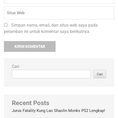
Simpan nama, email, dan situs web saya pada
peramban ini untuk komentar saya berikutnya.
Cari
Cari
Recent Posts
Jurus Fatality Kung Lao Shaolin Monks PS2 Lengkap!