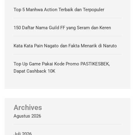
Top 5 Manhwa Action Terbaik dan Terpopuler
150 Daftar Nama Guild FF yang Seram dan Keren
Kata Kata Pain Nagato dan Fakta Menarik di Naruto
Top Up Game Pakai Kode Promo PASTIKESBEK,
Dapat Cashback 10K
Archives
Agustus 2026
Juli 2026