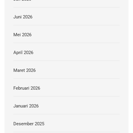
Juni 2026
Mei 2026
April 2026
Maret 2026
Februari 2026
Januari 2026
Desember 2025