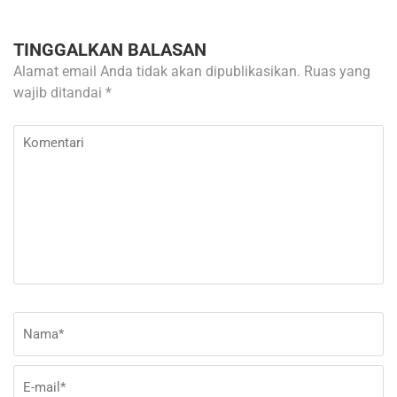
TINGGALKAN BALASAN
Alamat email Anda tidak akan dipublikasikan.
Ruas yang
wajib ditandai
*
Komentari
Nama
*
E-
Si
ma
W