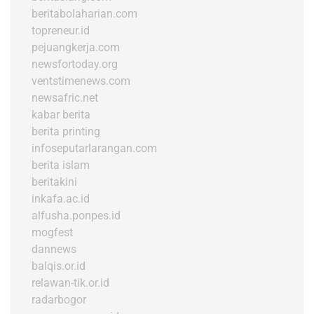
beritabolaharian.com
topreneur.id
pejuangkerja.com
newsfortoday.org
ventstimenews.com
newsafric.net
kabar berita
berita printing
infoseputarlarangan.com
berita islam
beritakini
inkafa.ac.id
alfusha.ponpes.id
mogfest
dannews
balqis.or.id
relawan-tik.or.id
radarbogor