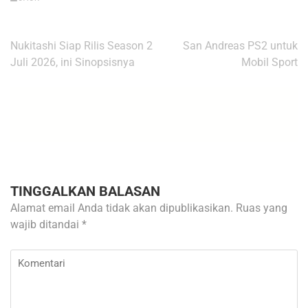
Navigasi
Nukitashi Siap Rilis Season 2
San Andreas PS2 untuk
pos
Juli 2026, ini Sinopsisnya
Mobil Sport
TINGGALKAN BALASAN
Alamat email Anda tidak akan dipublikasikan.
Ruas yang
wajib ditandai
*
Komentari