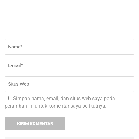
Nama
*
E-
Si
ma
W
Simpan nama, email, dan situs web saya pada
peramban ini untuk komentar saya berikutnya.