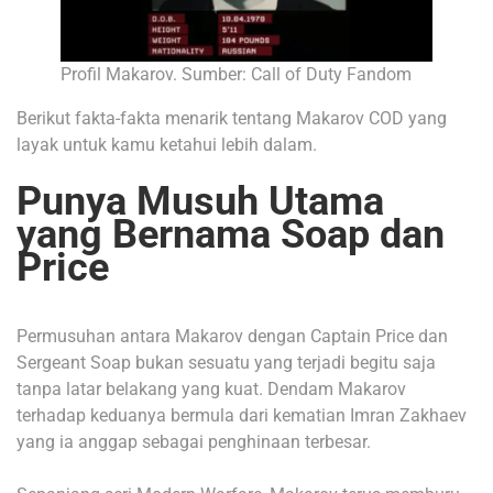
Profil Makarov. Sumber: Call of Duty Fandom
Berikut fakta-fakta menarik tentang Makarov COD yang
layak untuk kamu ketahui lebih dalam.
Punya Musuh Utama
yang Bernama Soap dan
Price
Permusuhan antara Makarov dengan Captain Price dan
Sergeant Soap bukan sesuatu yang terjadi begitu saja
tanpa latar belakang yang kuat. Dendam Makarov
terhadap keduanya bermula dari kematian Imran Zakhaev
yang ia anggap sebagai penghinaan terbesar.