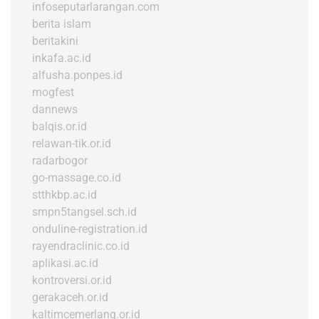
infoseputarlarangan.com
berita islam
beritakini
inkafa.ac.id
alfusha.ponpes.id
mogfest
dannews
balqis.or.id
relawan-tik.or.id
radarbogor
go-massage.co.id
stthkbp.ac.id
smpn5tangsel.sch.id
onduline-registration.id
rayendraclinic.co.id
aplikasi.ac.id
kontroversi.or.id
gerakaceh.or.id
kaltimcemerlang.or.id