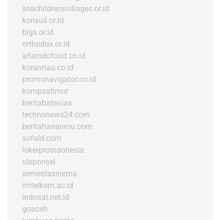
soschildrensvillages.or.id
konsuil.or.id
bigs.or.id
orthodox.or.id
arlaindofood.co.id
koranriau.co.id
promonavigator.co.id
kompastimur
beritabatavias
technonews24.com
beritaharianmu.com
sofold.com
lokerproindonesia
olxponsel
semestasinema
imtelkom.ac.id
indosat.net.id
goaceh