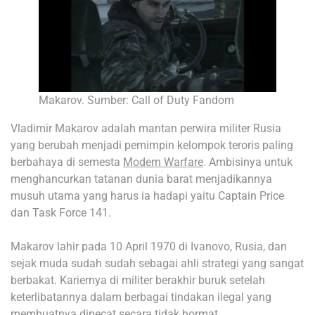
Makarov. Sumber: Call of Duty Fandom
Vladimir Makarov adalah mantan perwira militer Rusia
yang berubah menjadi pemimpin kelompok teroris paling
berbahaya di semesta
Modern Warfare
. Ambisinya untuk
menghancurkan tatanan dunia barat menjadikannya
musuh utama yang harus ia hadapi yaitu Captain Price
dan Task Force 141.
Makarov lahir pada 10 April 1970 di Ivanovo, Rusia, dan
sejak muda sudah sudah sebagai ahli strategi yang sangat
berbakat. Kariernya di militer berakhir buruk setelah
keterlibatannya dalam berbagai tindakan ilegal yang
membuatnya dipecat secara tidak hormat.