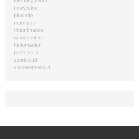
lumbung berita
newscakra
plusindo
mamipos
tribunfinance
garudaonline
hallomadiun
portal.co.id
sportivo.id
visioneernews.id