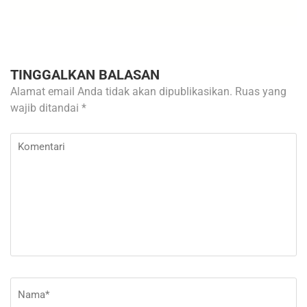
TINGGALKAN BALASAN
Alamat email Anda tidak akan dipublikasikan.
Ruas yang
wajib ditandai
*
Komentari
Nama
*
E-
Si
ma
W