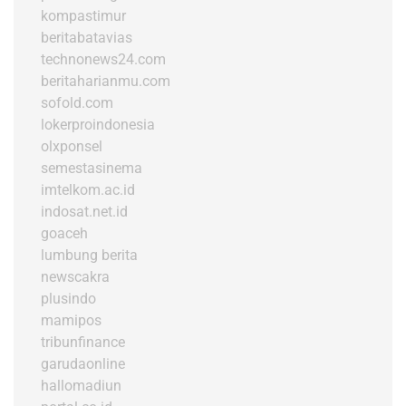
kompastimur
beritabatavias
technonews24.com
beritaharianmu.com
sofold.com
lokerproindonesia
olxponsel
semestasinema
imtelkom.ac.id
indosat.net.id
goaceh
lumbung berita
newscakra
plusindo
mamipos
tribunfinance
garudaonline
hallomadiun