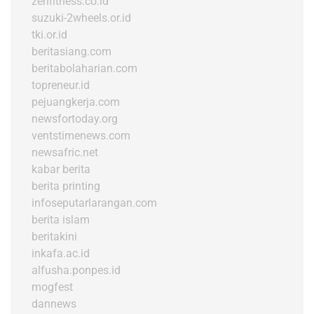
zenfitness.co.id
suzuki-2wheels.or.id
tki.or.id
beritasiang.com
beritabolaharian.com
topreneur.id
pejuangkerja.com
newsfortoday.org
ventstimenews.com
newsafric.net
kabar berita
berita printing
infoseputarlarangan.com
berita islam
beritakini
inkafa.ac.id
alfusha.ponpes.id
mogfest
dannews