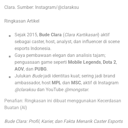
Clara. Sumber: Instagram/@claraksu
Ringkasan Artikel
Sejak 2015,
Bude Clara
(
Clara Kartikasari
) aktif
sebagai caster, host, analyst, dan influencer di scene
esports Indonesia.
Gaya pembawaan elegan dan analisis tajam;
penguasaan game seperti
Mobile Legends
,
Dota 2
,
AOV
, dan
PUBG
.
Julukan
Bude
jadi identitas kuat; sering jadi brand
ambassador, host
MPL
dan
MSC
, aktif di Instagram
@claraksu
dan YouTube
@mongstar
.
Penafian: Ringkasan ini dibuat menggunakan Kecerdasan
Buatan (AI)
Bude Clara: Profil, Karier, dan Fakta Menarik Caster Esports