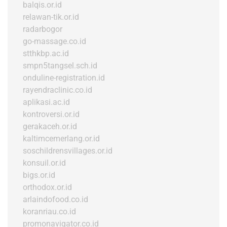
balqis.or.id
relawan-tik.or.id
radarbogor
go-massage.co.id
stthkbp.ac.id
smpn5tangsel.sch.id
onduline-registration.id
rayendraclinic.co.id
aplikasi.ac.id
kontroversi.or.id
gerakaceh.or.id
kaltimcemerlang.or.id
soschildrensvillages.or.id
konsuil.or.id
bigs.or.id
orthodox.or.id
arlaindofood.co.id
koranriau.co.id
promonavigator.co.id