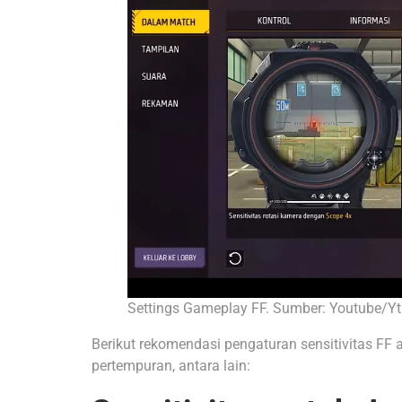
Settings Gameplay FF. Sumber: Youtube/Yt
Berikut rekomendasi pengaturan sensitivitas FF 
pertempuran, antara lain: