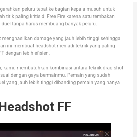
arahkan peluru tepat ke bagian kepala musuh untuk
titik paling kritis di Free Fire karena satu tembakan
ri duel tanpa harus membuang banyak peluru.
t menghasilkan damage yang jauh lebih tinggi sehingga
an ini membuat headshot menjadi teknik yang paling
FF
dengan lebih efisien.
n, kamu membutuhkan kombinasi antara teknik drag shot
 sesuai dengan gaya bermainmu. Pemain yang sudah
el yang jauh lebih tinggi dibanding pemain yang hanya
 Headshot FF