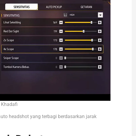
 Khadafi
auto headshot yang terbagi berdasarkan jarak