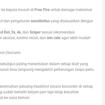
 ke kepala musuh di
Free Fire
untuk damage maksimal
ot
dan pengaturan
sensitivitas
yang disesuaikan dengan
ed Dot
,
2x
,
4x
, dan
Sniper
sesuai rekomendasi.
 akurasi, kontrol recoil, dan
win rate
agar lebih mudah
hot Otomatis
kaligus paling menentukan dalam setiap duel yang
 musuh bisa langsung mengakhiri pertarungan tanpa perlu
simalkan peluang headshot secara konsisten di setiap
sudah berlatih berjam-jam tapi tetap kesulitan
at ke sana kemari.