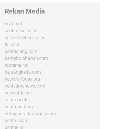
Rekan Media
tv7.co.id
zenfitness.co.id
suzuki-2wheels.or.id
tki.or.id
beritasiang.com
beritabolaharian.com
topreneur.id
pejuangkerja.com
newsfortoday.org
ventstimenews.com
newsafric.net
kabar berita
berita printing
infoseputarlarangan.com
berita islam
beritakini