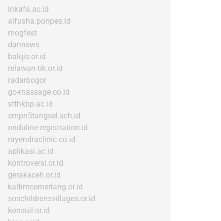
inkafa.ac.id
alfusha.ponpes.id
mogfest
dannews
balqis.or.id
relawan-tik.or.id
radarbogor
go-massage.co.id
stthkbp.ac.id
smpn5tangsel.sch.id
onduline-registration.id
rayendraclinic.co.id
aplikasi.ac.id
kontroversi.or.id
gerakaceh.or.id
kaltimcemerlang.or.id
soschildrensvillages.or.id
konsuil.or.id