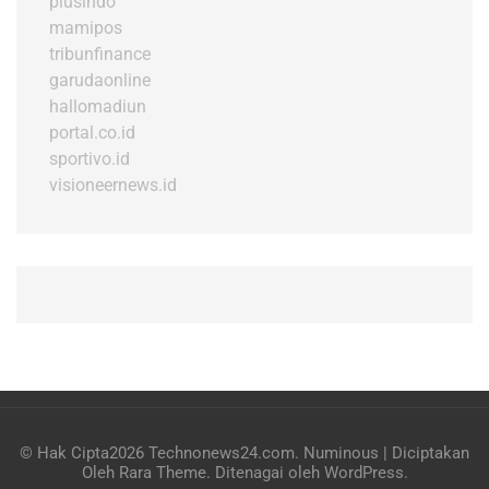
plusindo
mamipos
tribunfinance
garudaonline
hallomadiun
portal.co.id
sportivo.id
visioneernews.id
© Hak Cipta2026
Technonews24.com
.
Numinous | Diciptakan
Oleh
Rara Theme
. Ditenagai oleh
WordPress
.