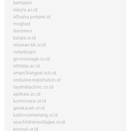
beritakini
inkafa.ac.id
alfusha.ponpes.id
mogfest
dannews
balqis.or.id
relawan-tik.or.id
radarbogor
go-massage.co.id
stthkbp.ac.id
smpn5tangsel.sch.id
onduline-registration.id
rayendraclinic.co.id
aplikasi.ac.id
kontroversi.or.id
gerakaceh.or.id
kaltimcemerlang.or.id
soschildrensvillages.or.id
konsuil.or.id