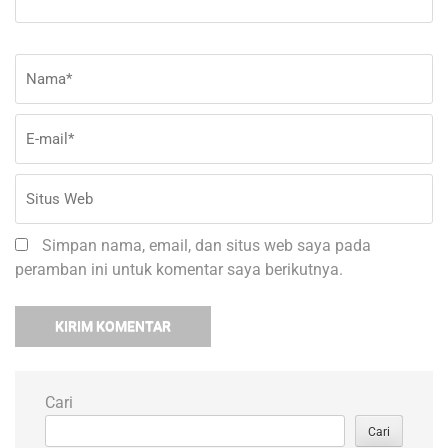
Nama
*
E-
Si
ma
W
Simpan nama, email, dan situs web saya pada
peramban ini untuk komentar saya berikutnya.
Cari
Cari