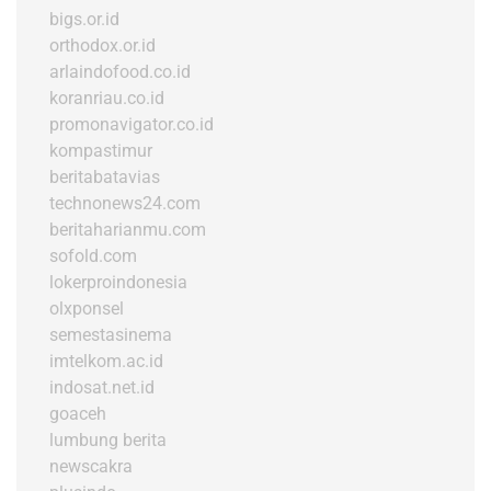
bigs.or.id
orthodox.or.id
arlaindofood.co.id
koranriau.co.id
promonavigator.co.id
kompastimur
beritabatavias
technonews24.com
beritaharianmu.com
sofold.com
lokerproindonesia
olxponsel
semestasinema
imtelkom.ac.id
indosat.net.id
goaceh
lumbung berita
newscakra