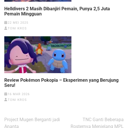
Helldivers 2 Masih Dibanjiri Pemain, Punya 2,5 Juta
Pemain Mingguan
22 MEI 2025
TONI KROS
Review Pokémon Pokopia – Eksperimen yang Berujung
Seru!
16 MAR 2026
TONI KROS
Navigasi
Project Mugen Berganti jadi
TNC Ganti Beberapa
pos
Ananta
Rosternya Menjelang MPL