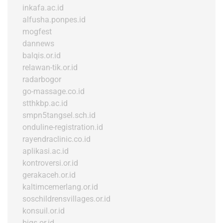
inkafa.ac.id
alfusha.ponpes.id
mogfest
dannews
balqis.or.id
relawan-tik.or.id
radarbogor
go-massage.co.id
stthkbp.ac.id
smpn5tangsel.sch.id
onduline-registration.id
rayendraclinic.co.id
aplikasi.ac.id
kontroversi.or.id
gerakaceh.or.id
kaltimcemerlang.or.id
soschildrensvillages.or.id
konsuil.or.id
bigs.or.id