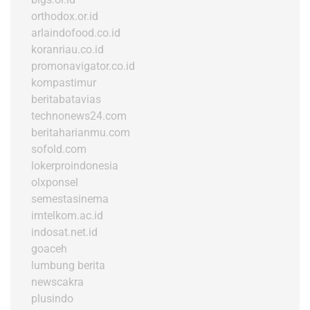
orthodox.or.id
arlaindofood.co.id
koranriau.co.id
promonavigator.co.id
kompastimur
beritabatavias
technonews24.com
beritaharianmu.com
sofold.com
lokerproindonesia
olxponsel
semestasinema
imtelkom.ac.id
indosat.net.id
goaceh
lumbung berita
newscakra
plusindo