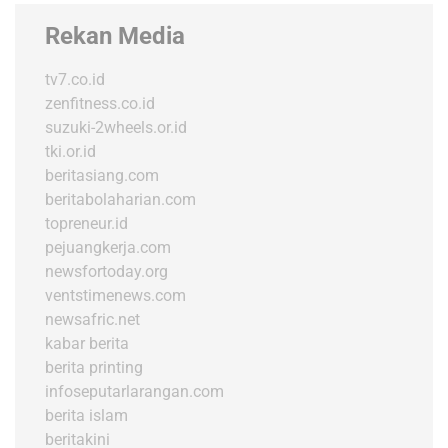
Rekan Media
tv7.co.id
zenfitness.co.id
suzuki-2wheels.or.id
tki.or.id
beritasiang.com
beritabolaharian.com
topreneur.id
pejuangkerja.com
newsfortoday.org
ventstimenews.com
newsafric.net
kabar berita
berita printing
infoseputarlarangan.com
berita islam
beritakini