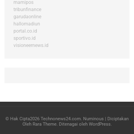
mamipos
tribunfinance
garudaonline
hallomadiun
portal.co.id
sportivo.id
visioneernews.id
© Hak Cipta2026
Technonews24.com
.
Numinous | Diciptakan
Oleh
Rara Theme
. Ditenagai oleh
WordPress
.