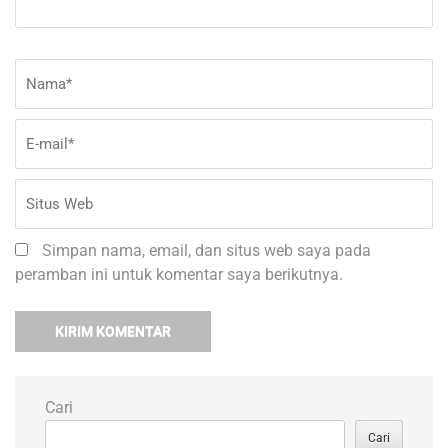
Nama
*
E-
Si
ma
W
Simpan nama, email, dan situs web saya pada
peramban ini untuk komentar saya berikutnya.
Cari
Cari