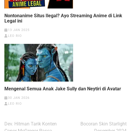
Nontonanime Situs Ilegal? Ayo Streaming Anime di Link
Legal ini
13 JAN 2025
LEO RIO
Mengenal Semua Anak Jake Sully dan Neytiri di Avatar
30 JAN 2026
LEO RIO
Navigasi
Dev. Hitman Tarik Konten
Bocoran Skin Starlight
pos
Conor McGregor Pasca
Desember 2024