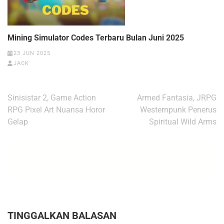
Mining Simulator Codes Terbaru Bulan Juni 2025
23 JUN 2025
JACK
Navigasi
Sinisistar 2, Game Action
Armed Fantasia, JRPG
pos
RPG Pixel Art Nuansa Horor
Westernpunk Penerus
Gelap
Spiritual Wild Arms
TINGGALKAN BALASAN