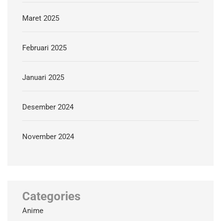
Maret 2025
Februari 2025
Januari 2025
Desember 2024
November 2024
Categories
Anime