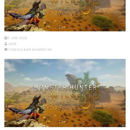
3 JUN 2026
JACK
TINGGALKAN KOMENTAR