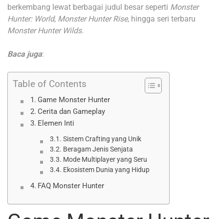
berkembang lewat berbagai judul besar seperti
Monster
Hunter: World
,
Monster Hunter Rise
, hingga seri terbaru
Monster Hunter Wilds
.
Baca juga
:
Table of Contents
Game Monster Hunter
Cerita dan Gameplay
Elemen Inti
Sistem Crafting yang Unik
Beragam Jenis Senjata
Mode Multiplayer yang Seru
Ekosistem Dunia yang Hidup
FAQ Monster Hunter