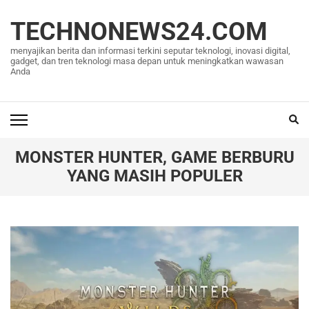
Lompat
ke
TECHNONEWS24.COM
konten
menyajikan berita dan informasi terkini seputar teknologi, inovasi digital,
(Tekan
gadget, dan tren teknologi masa depan untuk meningkatkan wawasan
Anda
Enter)
MONSTER HUNTER, GAME BERBURU
YANG MASIH POPULER