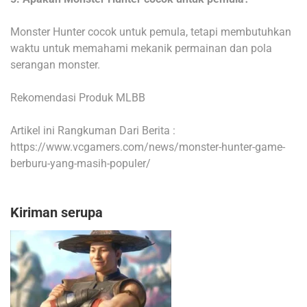
Monster Hunter cocok untuk pemula, tetapi membutuhkan
waktu untuk memahami mekanik permainan dan pola
serangan monster.
Rekomendasi Produk MLBB
Artikel ini Rangkuman Dari Berita :
https://www.vcgamers.com/news/monster-hunter-game-
berburu-yang-masih-populer/
Kiriman serupa