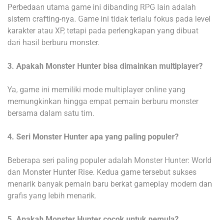
Perbedaan utama game ini dibanding RPG lain adalah
sistem crafting-nya. Game ini tidak terlalu fokus pada level
karakter atau XP, tetapi pada perlengkapan yang dibuat
dari hasil berburu monster.
3. Apakah Monster Hunter bisa dimainkan multiplayer?
Ya, game ini memiliki mode multiplayer online yang
memungkinkan hingga empat pemain berburu monster
bersama dalam satu tim.
4. Seri Monster Hunter apa yang paling populer?
Beberapa seri paling populer adalah Monster Hunter: World
dan Monster Hunter Rise. Kedua game tersebut sukses
menarik banyak pemain baru berkat gameplay modern dan
grafis yang lebih menarik.
5. Apakah Monster Hunter cocok untuk pemula?