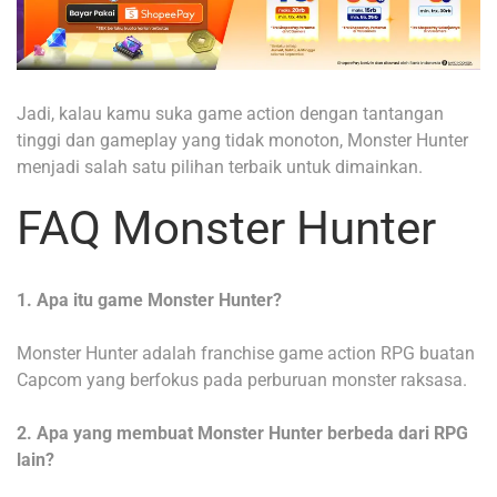
Jadi, kalau kamu suka game action dengan tantangan
tinggi dan gameplay yang tidak monoton, Monster Hunter
menjadi salah satu pilihan terbaik untuk dimainkan.
FAQ Monster Hunter
1. Apa itu game Monster Hunter?
Monster Hunter adalah franchise game action RPG buatan
Capcom yang berfokus pada perburuan monster raksasa.
2. Apa yang membuat Monster Hunter berbeda dari RPG
lain?