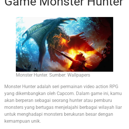
Game Monster Hunter
Monster Hunter. Sumber: Wallpapers
Monster Hunter adalah seri permainan video action RPG
yang dikembangkan oleh Capcom. Dalam game ini, kamu
akan berperan sebagai seorang hunter atau pemburu
monsters yang bertugas menjelajahi berbagai wilayah liar
untuk menghadapi monsters berukuran besar dengan
kemampuan unik.