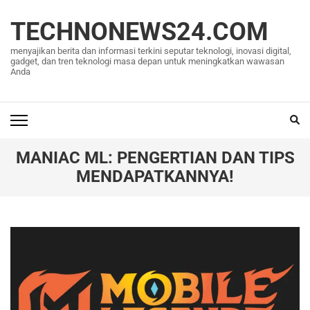
Lompat
ke
TECHNONEWS24.COM
konten
menyajikan berita dan informasi terkini seputar teknologi, inovasi digital,
(Tekan
gadget, dan tren teknologi masa depan untuk meningkatkan wawasan
Anda
Enter)
MANIAC ML: PENGERTIAN DAN TIPS
MENDAPATKANNYA!