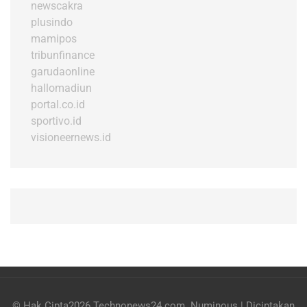
newscakra
plusindo
mamipos
tribunfinance
garudaonline
hallomadiun
portal.co.id
sportivo.id
visioneernews.id
© Hak Cipta2026
Technonews24.com
.
Numinous | Diciptakan