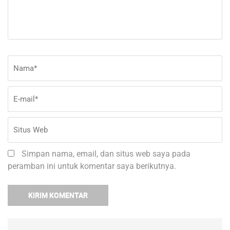
Nama
*
E-
Si
ma
W
Simpan nama, email, dan situs web saya pada
peramban ini untuk komentar saya berikutnya.