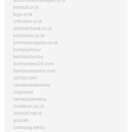
soschildrensvillages.or.id
konsuil.or.id
bigs.or.id
orthodox.or.id
arlaindofood.co.id
koranriau.co.id
promonavigator.co.id
kompastimur
beritabatavias
technonews24.com
beritaharianmu.com
sofold.com
lokerproindonesia
olxponsel
semestasinema
imtelkom.ac.id
indosat.net.id
goaceh
lumbung berita