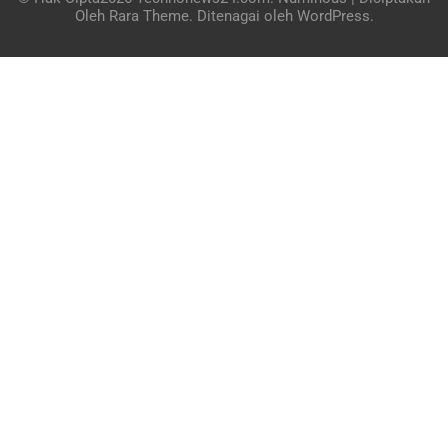
Oleh
Rara Theme
. Ditenagai oleh
WordPress
.