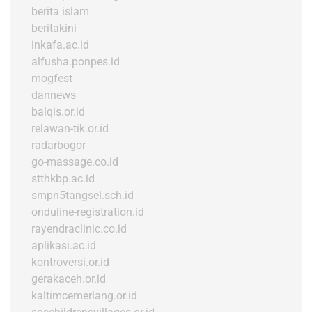
berita islam
beritakini
inkafa.ac.id
alfusha.ponpes.id
mogfest
dannews
balqis.or.id
relawan-tik.or.id
radarbogor
go-massage.co.id
stthkbp.ac.id
smpn5tangsel.sch.id
onduline-registration.id
rayendraclinic.co.id
aplikasi.ac.id
kontroversi.or.id
gerakaceh.or.id
kaltimcemerlang.or.id