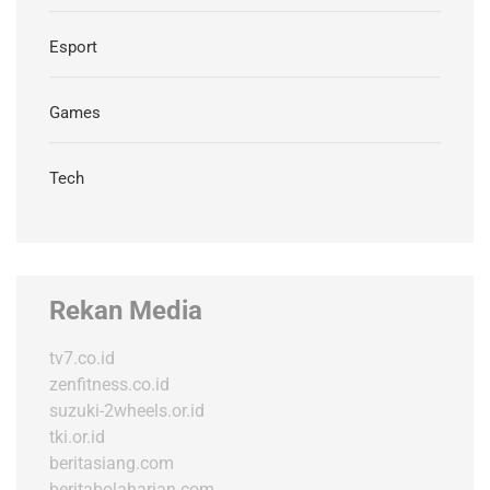
Esport
Games
Tech
Rekan Media
tv7.co.id
zenfitness.co.id
suzuki-2wheels.or.id
tki.or.id
beritasiang.com
beritabolaharian.com