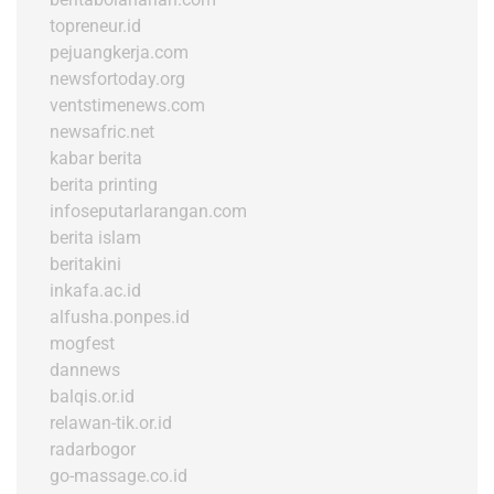
topreneur.id
pejuangkerja.com
newsfortoday.org
ventstimenews.com
newsafric.net
kabar berita
berita printing
infoseputarlarangan.com
berita islam
beritakini
inkafa.ac.id
alfusha.ponpes.id
mogfest
dannews
balqis.or.id
relawan-tik.or.id
radarbogor
go-massage.co.id