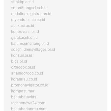
stthkbp.ac.id
smpn5tangsel.sch.id
onduline-registration.id
rayendraclinic.co.id
aplikasi.ac.id
kontroversi.or.id
gerakaceh.or.id
kaltimcemerlang.or.id
soschildrensvillages.or.id
konsuil.or.id
bigs.or.id
orthodox.or.id
arlaindofood.co.id
koranriau.co.id
promonavigator.co.id
kompastimur
beritabatavias
technonews24.com
beritaharianmu.com