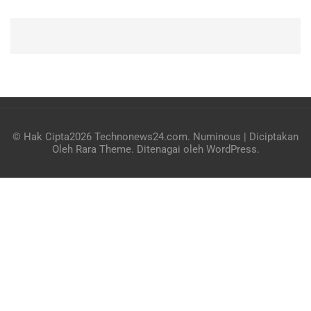
© Hak Cipta2026
Technonews24.com
.
Numinous | Diciptakan
Oleh
Rara Theme
. Ditenagai oleh
WordPress
.