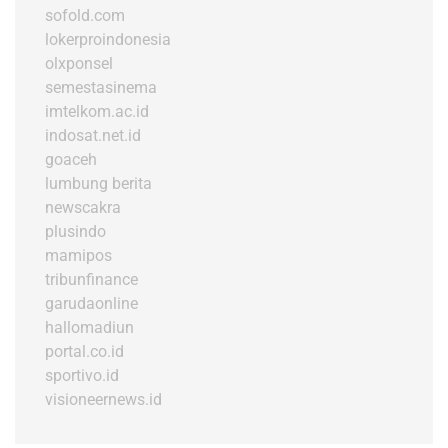
sofold.com
lokerproindonesia
olxponsel
semestasinema
imtelkom.ac.id
indosat.net.id
goaceh
lumbung berita
newscakra
plusindo
mamipos
tribunfinance
garudaonline
hallomadiun
portal.co.id
sportivo.id
visioneernews.id