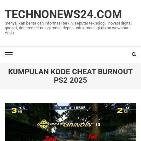
Lompat
ke
TECHNONEWS24.COM
konten
menyajikan berita dan informasi terkini seputar teknologi, inovasi digital,
(Tekan
gadget, dan tren teknologi masa depan untuk meningkatkan wawasan
Anda
Enter)
KUMPULAN KODE CHEAT BURNOUT
PS2 2025