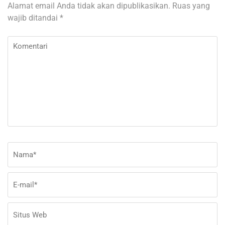
Alamat email Anda tidak akan dipublikasikan.
Ruas yang
wajib ditandai
*
Komentari
Nama
*
E-
Si
ma
W