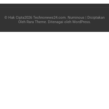
© Hak Cipta2026
Technonews24.com
.
Numinous | Diciptakan
Oleh
Rara Theme
. Ditenagai oleh
WordPress
.