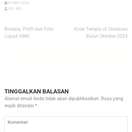
20 MEI 2026
LEO RIO
Navigasi
Biodata, Profil dan Foto
Kode Temple of Shadows
pos
Liquid YAWI
Bulan Oktober 2024
TINGGALKAN BALASAN
Alamat email Anda tidak akan dipublikasikan.
Ruas yang
wajib ditandai
*
Komentari