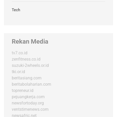
Tech
Rekan Media
tv7.co.id
zenfitness.co.id
suzuki-2wheels.or.id
tki.or.id
beritasiang.com
beritabolaharian.com
topreneur.id
pejuangkerja.com
newsfortoday.org
ventstimenews.com
newsafric.net