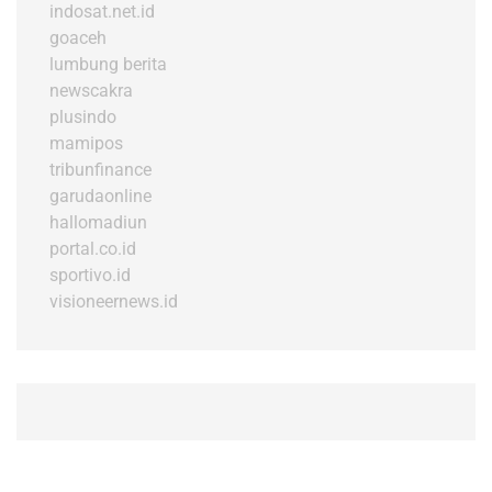
indosat.net.id
goaceh
lumbung berita
newscakra
plusindo
mamipos
tribunfinance
garudaonline
hallomadiun
portal.co.id
sportivo.id
visioneernews.id