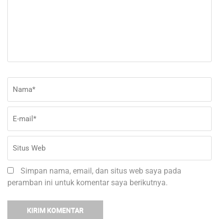
Nama
*
E-
Si
ma
W
Simpan nama, email, dan situs web saya pada
peramban ini untuk komentar saya berikutnya.