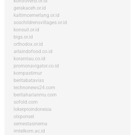
kontroversi.or.id
gerakaceh.or.id
kaltimcemerlang.or.id
soschildrensvillages.or.id
konsuil.or.id
bigs.or.id
orthodox.or.id
arlaindofood.co.id
koranriau.co.id
promonavigator.co.id
kompastimur
beritabatavias
technonews24.com
beritaharianmu.com
sofold.com
lokerproindonesia
olxponsel
semestasinema
imtelkom.ac.id