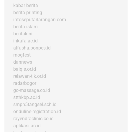
kabar berita
berita printing
infoseputarlarangan.com
berita islam
beritakini
inkafa.ac.id
alfusha.ponpes.id
mogfest
dannews
balqis.or.id
relawan-tik.or.id
radarbogor
go-massage.co.id
stthkbp.ac.id
smpn5tangsel.sch.id
onduline-registration.id
rayendraclinic.co.id
aplikasi.ac.id