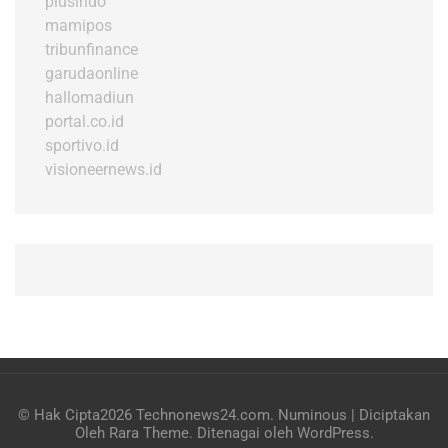
plusindo
mamipos
tribunfinance
garudaonline
hallomadiun
portal.co.id
sportivo.id
visioneernews.id
© Hak Cipta2026
Technonews24.com
.
Numinous | Diciptakan
Oleh
Rara Theme
. Ditenagai oleh
WordPress
.