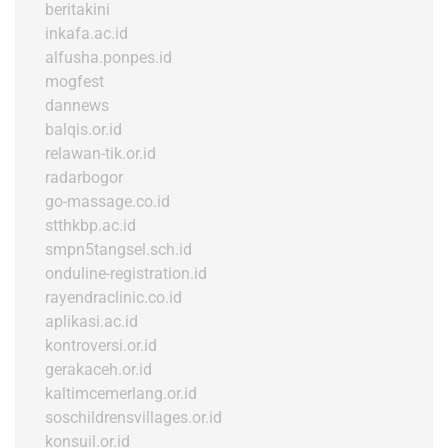
beritakini
inkafa.ac.id
alfusha.ponpes.id
mogfest
dannews
balqis.or.id
relawan-tik.or.id
radarbogor
go-massage.co.id
stthkbp.ac.id
smpn5tangsel.sch.id
onduline-registration.id
rayendraclinic.co.id
aplikasi.ac.id
kontroversi.or.id
gerakaceh.or.id
kaltimcemerlang.or.id
soschildrensvillages.or.id
konsuil.or.id