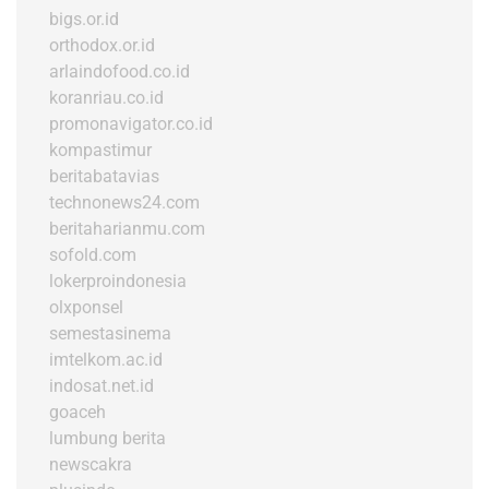
bigs.or.id
orthodox.or.id
arlaindofood.co.id
koranriau.co.id
promonavigator.co.id
kompastimur
beritabatavias
technonews24.com
beritaharianmu.com
sofold.com
lokerproindonesia
olxponsel
semestasinema
imtelkom.ac.id
indosat.net.id
goaceh
lumbung berita
newscakra