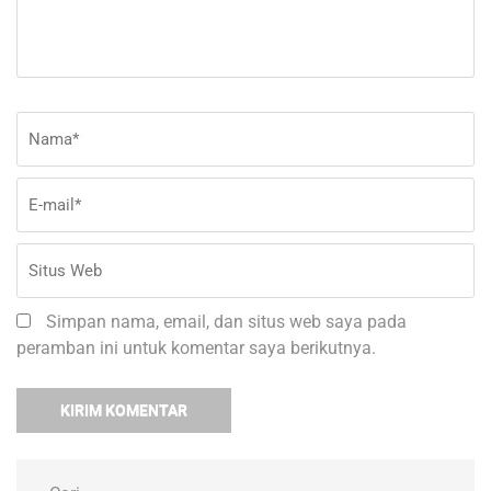
Nama
*
E-
Si
ma
W
Simpan nama, email, dan situs web saya pada
peramban ini untuk komentar saya berikutnya.