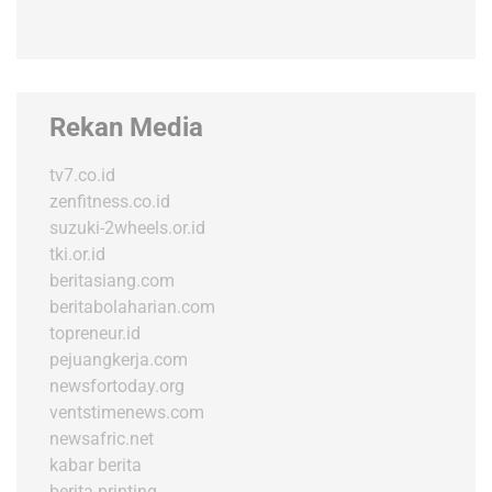
Rekan Media
tv7.co.id
zenfitness.co.id
suzuki-2wheels.or.id
tki.or.id
beritasiang.com
beritabolaharian.com
topreneur.id
pejuangkerja.com
newsfortoday.org
ventstimenews.com
newsafric.net
kabar berita
berita printing