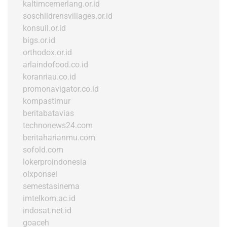
kaltimcemerlang.or.id
soschildrensvillages.or.id
konsuil.or.id
bigs.or.id
orthodox.or.id
arlaindofood.co.id
koranriau.co.id
promonavigator.co.id
kompastimur
beritabatavias
technonews24.com
beritaharianmu.com
sofold.com
lokerproindonesia
olxponsel
semestasinema
imtelkom.ac.id
indosat.net.id
goaceh