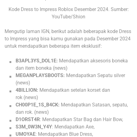
Kode Dress to Impress Roblox Desember 2024. Sumber:
YouTube/Shion
Mengutip laman IGN, berikut adalah beberapak kode Dress
to Impress yang bisa kamu gunakan pada Desember 2024
untuk mendapatkan beberapa item eksklusif:
B3APL3YS_DOL1E:
Mendapatkan aksesoris boneka
dan item boneka (news)
MEGANPLAYSBOOTS:
Mendapatkan Sepatu silver
(news)
4BILLION:
Mendapatkan setelan korset dan
rok (news)
CH00P1E_1S_B4CK:
Mendapatkan Satasan, sepatu,
dan rok. (news)
D1ORST4R
: Mendapatkan Star Bag dan Hair Bow,
S3M_0W3N_Y4Y
: Mendapatkan Axe,
UMOYAE
: Mendapatkan Blue Dress,