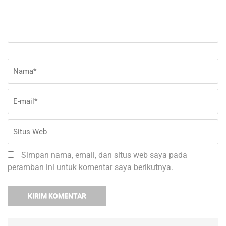
Nama
*
E-
Si
ma
W
Simpan nama, email, dan situs web saya pada
peramban ini untuk komentar saya berikutnya.