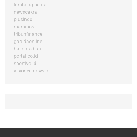
lumbung berita
newscakra
plusindo
mamipos
tribunfinance
garudaonline
hallomadiun
portal.co.id
sportivo.id
visioneernews.id