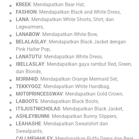
KREEK
: Mendapatkan Bear Hat,
FASHION
: Mendapatkan Black and White Dress,
LANA
: Mendapatkan White Shorts, Shirt, dan
Legwarmers,
LANABOW
: Mendapatkan White Bow,
BELALASLAY
: Mendapatkan Black Jacket dengan
Pink Halter Pop,
LANATUTU
: Mendapatkan White Dress,
IBELLASLAY
: Mendapatkan gaya rambut Red, Green,
dan Blonde,
M3RM4ID
: Mendapatkan Orange Mermaid Set,
TEKKYOOZ
: Mendapatkan White Handbag,
M0T0PRINCESSWAV
: Mendapatkan Gold Crown,
LABOOTS
: Mendapatkan Black Boots,
ITSJUSTNICHOLAS
: Mendapatkan Black Jacket,
ASHLEYBUNNI
: Mendapatkan Bunny Slippers,
LEAHASHE
: Mendapatkan Sweatshirt dan
Sweatpants,
C4LLMEHH4LEY
: Mendapatkan Puffy Dress dan Bear