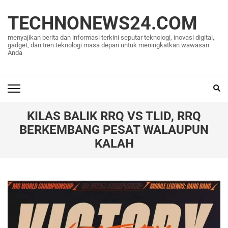
Lompat
ke
TECHNONEWS24.COM
konten
menyajikan berita dan informasi terkini seputar teknologi, inovasi digital,
(Tekan
gadget, dan tren teknologi masa depan untuk meningkatkan wawasan
Anda
Enter)
KILAS BALIK RRQ VS TLID, RRQ
BERKEMBANG PESAT WALAUPUN
KALAH