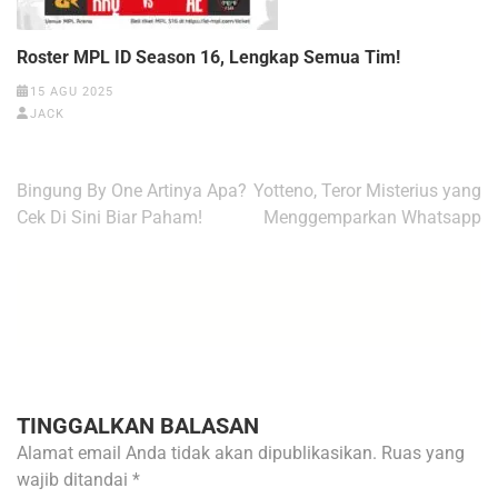
Roster MPL ID Season 16, Lengkap Semua Tim!
15 AGU 2025
JACK
Navigasi
Bingung By One Artinya Apa?
Yotteno, Teror Misterius yang
pos
Cek Di Sini Biar Paham!
Menggemparkan Whatsapp
TINGGALKAN BALASAN
Alamat email Anda tidak akan dipublikasikan.
Ruas yang
wajib ditandai
*