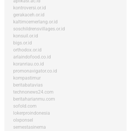
aplikasi.ac.id
kontroversi.or.id
gerakaceh.or.id
kaltimcemerlang.or.id
soschildrensvillages.or.id
konsuil.or.id
bigs.or.id
orthodox.or.id
arlaindofood.co.id
koranriau.co.id
promonavigator.co.id
kompastimur
beritabatavias
technonews24.com
beritaharianmu.com
sofold.com
lokerproindonesia
olxponsel
semestasinema