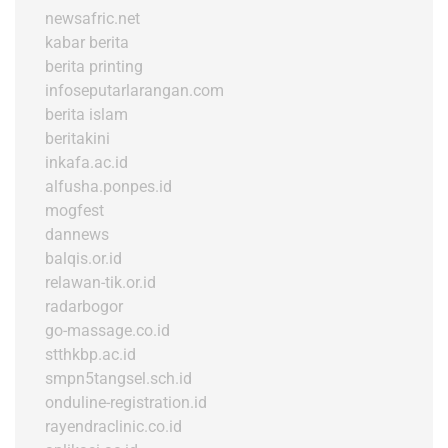
newsafric.net
kabar berita
berita printing
infoseputarlarangan.com
berita islam
beritakini
inkafa.ac.id
alfusha.ponpes.id
mogfest
dannews
balqis.or.id
relawan-tik.or.id
radarbogor
go-massage.co.id
stthkbp.ac.id
smpn5tangsel.sch.id
onduline-registration.id
rayendraclinic.co.id