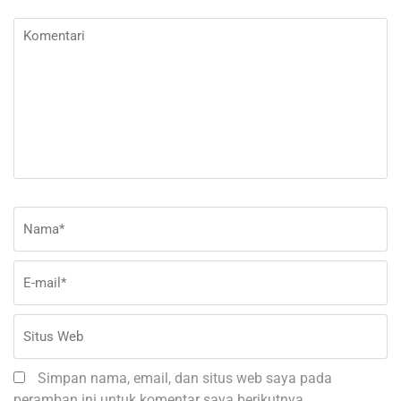
Komentari
Nama
*
E-
Si
ma
W
Simpan nama, email, dan situs web saya pada
peramban ini untuk komentar saya berikutnya.