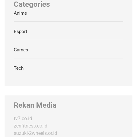
Categories
Anime
Esport
Games
Tech
Rekan Media
tv7.co.id
zenfitness.co.id
suzuki-2wheels.or.id