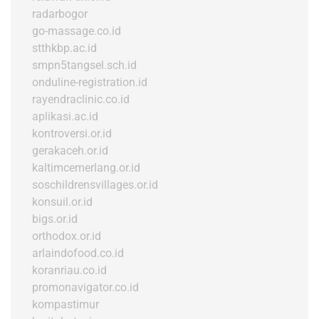
radarbogor
go-massage.co.id
stthkbp.ac.id
smpn5tangsel.sch.id
onduline-registration.id
rayendraclinic.co.id
aplikasi.ac.id
kontroversi.or.id
gerakaceh.or.id
kaltimcemerlang.or.id
soschildrensvillages.or.id
konsuil.or.id
bigs.or.id
orthodox.or.id
arlaindofood.co.id
koranriau.co.id
promonavigator.co.id
kompastimur