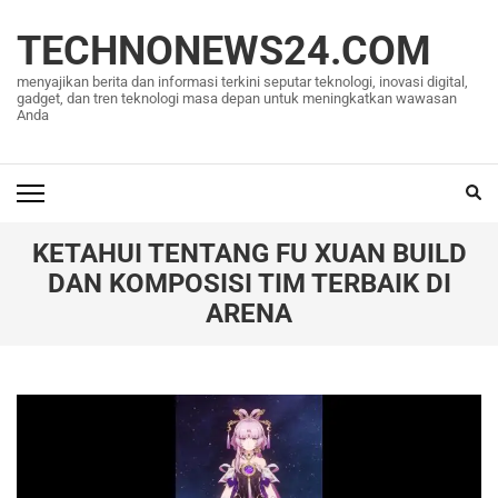
Lompat
ke
TECHNONEWS24.COM
konten
menyajikan berita dan informasi terkini seputar teknologi, inovasi digital,
(Tekan
gadget, dan tren teknologi masa depan untuk meningkatkan wawasan
Anda
Enter)
KETAHUI TENTANG FU XUAN BUILD
DAN KOMPOSISI TIM TERBAIK DI
ARENA