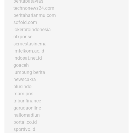
beritabatavias
technonews24.com
beritaharianmu.com
sofold.com
lokerproindonesia
olxponsel
semestasinema
imtelkom.ac.id
indosat.net.id
goaceh
lumbung berita
newscakra
plusindo
mamipos
tribunfinance
garudaonline
hallomadiun
portal.co.id
sportivo.id