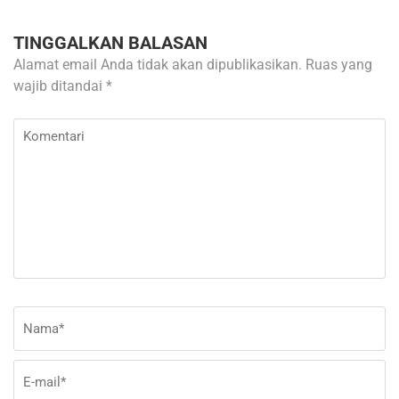
TINGGALKAN BALASAN
Alamat email Anda tidak akan dipublikasikan.
Ruas yang
wajib ditandai
*
Komentari
Nama
*
E-
Si
ma
W