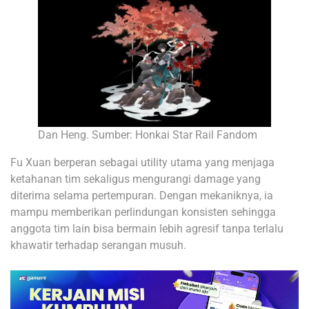
Dan Heng. Sumber: Honkai Star Rail Fandom
Fu Xuan berperan sebagai utility utama yang menjaga
ketahanan tim sekaligus mengurangi damage yang
diterima selama pertempuran. Dengan mekaniknya, ia
mampu memberikan perlindungan konsisten sehingga
anggota tim lain bisa bermain lebih agresif tanpa terlalu
khawatir terhadap serangan musuh.