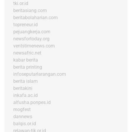
tki.or.id
beritasiang.com
beritabolaharian.com
topreneur.id
pejuangkerja.com
newsfortoday.org
ventstimenews.com
newsafric.net
kabar berita
berita printing
infoseputarlarangan.com
berita islam
beritakini
inkafa.ac.id
alfusha.ponpes.id
mogfest
dannews
balqis.or.id
relawan-tik.or.id