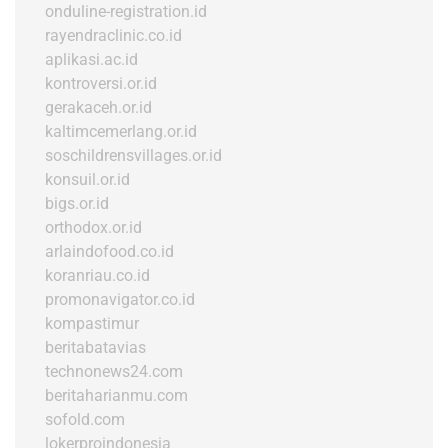
onduline-registration.id
rayendraclinic.co.id
aplikasi.ac.id
kontroversi.or.id
gerakaceh.or.id
kaltimcemerlang.or.id
soschildrensvillages.or.id
konsuil.or.id
bigs.or.id
orthodox.or.id
arlaindofood.co.id
koranriau.co.id
promonavigator.co.id
kompastimur
beritabatavias
technonews24.com
beritaharianmu.com
sofold.com
lokerproindonesia