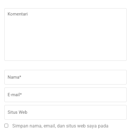
Komentari
Nama
*
E-
Si
ma
W
Simpan nama, email, dan situs web saya pada