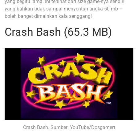
yang begitu lama. Ini terlihat dari size game-nya sendiri
yang bahkan tidak sampai menyentuh angka 50 mb –
boleh banget dimainkan kala senggang!
Crash Bash (65.3 MB)
Crash Bash. Sumber: YouTube/Dosgamert