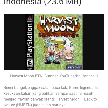
Indonesia (23.6 MB)
Harvest Moon BTN. Sumber: YouTube/hg Hannes-H
Bener banget, enggak salah baca kok. Game legendaris
kesukaan kalian yang bahkan sampai saat ini masih
menjadi favorit banyak orang: Harvest Moon – Back to
Nature (HMBTN) juga salah satunya.