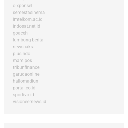
olxponsel
semestasinema
imtelkom.ac.id
indosat.net.id
goaceh
lumbung berita
newscakra
plusindo
mamipos
tribunfinance
garudaonline
hallomadiun
portal.co.id
sportivo.id
visioneernews.id