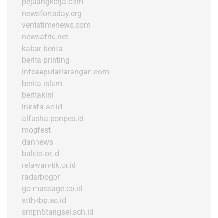
pejuangkerja.com
newsfortoday.org
ventstimenews.com
newsafric.net
kabar berita
berita printing
infoseputarlarangan.com
berita islam
beritakini
inkafa.ac.id
alfusha.ponpes.id
mogfest
dannews
balqis.or.id
relawan-tik.or.id
radarbogor
go-massage.co.id
stthkbp.ac.id
smpn5tangsel.sch.id