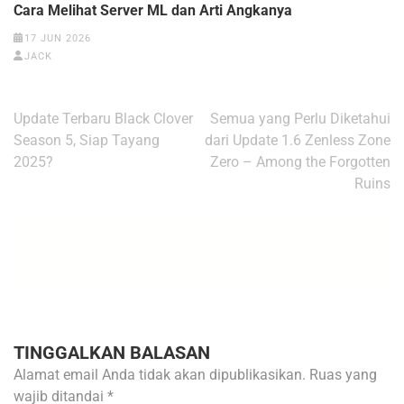
Cara Melihat Server ML dan Arti Angkanya
17 JUN 2026
JACK
Navigasi
Update Terbaru Black Clover
Semua yang Perlu Diketahui
pos
Season 5, Siap Tayang
dari Update 1.6 Zenless Zone
2025?
Zero – Among the Forgotten
Ruins
TINGGALKAN BALASAN
Alamat email Anda tidak akan dipublikasikan.
Ruas yang
wajib ditandai
*